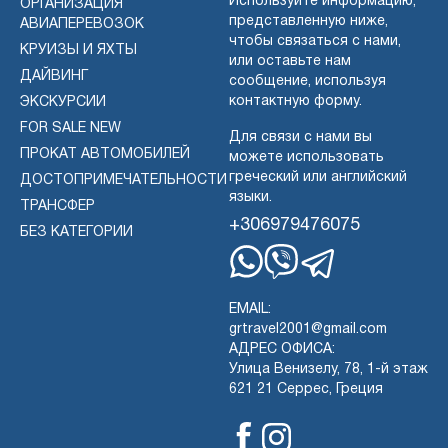
Используйте информацию,
ОРГАНИЗАЦИЯ
представленную ниже,
АВИАПЕРЕВОЗОК
чтобы связаться с нами,
КРУИЗЫ И ЯХТЫ
или оставьте нам
ДАЙВИНГ
сообщение, используя
контактную форму.
ЭКСКУРСИИ
FOR SALE NEW
Для связи с нами вы
ПРОКАТ АВТОМОБИЛЕЙ
можете использовать
греческий или английский
ДОСТОПРИМЕЧАТЕЛЬНОСТИ
языки.
ТРАНСФЕР
+306979476075
БЕЗ КАТЕГОРИИ
Whatsapp
Viber
Telegram
EMAIL:
grtravel2001@gmail.com
АДРЕС ОФИСА:
Улица Венизелу, 78, 1-й этаж
621 21 Серрес, Греция