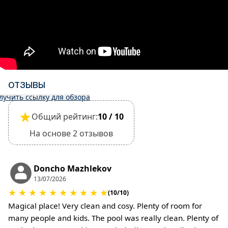
более до прибытия залог возвращается.
При отмене бронирования за 59 дней или
менее до прибытия возврат средств не
производится.
•
Регистрация заезда и выезда:
Регистрация заезда: 15:30
Выезд: 10:30
ОТЗЫВЫ
Выезд из объекта недвижимости считается
лучить ссылку для обзора
завершенным только после осмотра его
★
общего состояния.
Общий рейтинг:
10 / 10
•
Домашние животные:
На основе 2 отзывов
Размещение с небольшими домашними
животными разрешено, но это необходимо
подтвердить при бронировании.
Doncho Mazhlekov
За уборку или возмещение ущерба может
13/07/2026
взиматься дополнительная плата.
★
★
★
★
★
★
★
★
★
★
(10/10)
•
Залог за ущерб:
Magical place! Very clean and cosy. Plenty of room for
При регистрации заезда залог не требуется.
many people and kids. The pool was really clean. Plenty of
За содержание домашних животных или при