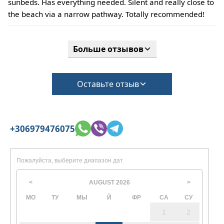
sunbeds. Has everything needed. Silent and really close to
соблюдении особых условий может взиматься
the beach via a narrow pathway. Totally recommended!
дополнительная плата.
Больше отзывов
Оставьте отзыв
+306979476075
Пожалуйста, выберите диапазон дат
AUGUST
2026
<
>
МО
ТУ
МЫ
Й
ФР
СА
СУ
1
2