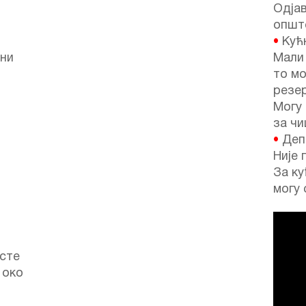
Одјав
опште
•
Кућ
ени
Мали
то м
резер
Могу
за ч
•
Депо
Није 
За ку
могу 
осте
 око