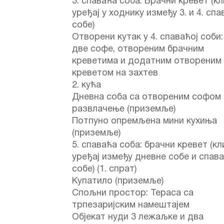
3. спаваћа соба: Брачни кревет (к
уређај у ходнику између 3. и 4. сп
собе)
Отворени кутак у 4. спаваћој соби:
две софе, отвореним брачним
креветима и додатним отвореним
креветом на захтев
2. кућа
Дневна соба са отвореним софом 
развлачење (приземље)
Потпуно опремљена мини кухиња
(приземље)
5. спаваћа соба: брачни кревет (к
уређај између дневне собе и спав
собе) (1. спрат)
Купатило (приземље)
Спољни простор: Тераса са
трпезаријским намештајем
Објекат нуди 3 лежаљке и два