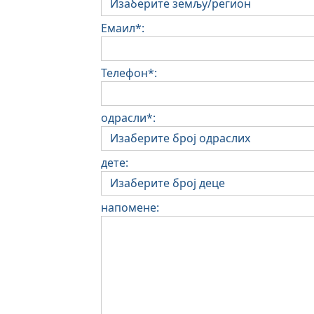
Емаил*:
Телефон*:
одрасли*:
дете:
напомене: