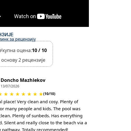
НЗИЈЕ
линк за рецензију
Укупна оцена:
10 / 10
 основу 2 рецензије
Doncho Mazhlekov
13/07/2026
★
★
★
★
★
★
★
★
(10/10)
l place! Very clean and cosy. Plenty of
or many people and kids. The pool was
 clean. Plenty of sunbeds. Has everything
. Silent and really close to the beach via a
 pathway. Totally recommended!