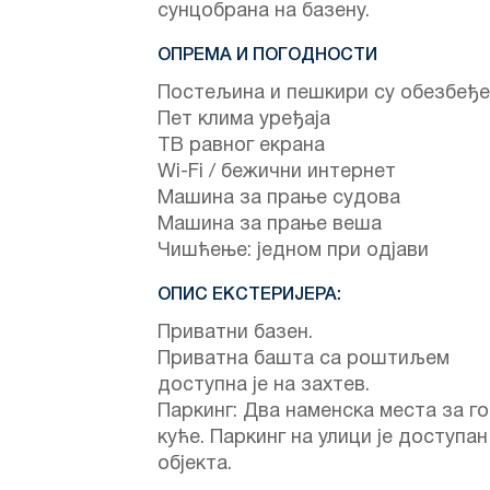
сунцобрана на базену.
ОПРЕМА И ПОГОДНОСТИ
Постељина и пешкири су обезбеђ
Пет клима уређаја
ТВ равног екрана
Wi-Fi / бежични интернет
Машина за прање судова
Машина за прање веша
Чишћење: једном при одјави
ОПИС ЕКСТЕРИЈЕРА:
Приватни базен.
Приватна башта са роштиљем
доступна је на захтев.
Паркинг: Два наменска места за г
куће. Паркинг на улици је доступан
објекта.