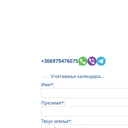
+306979476075
Учитавање календара...
Име*:
Презиме*:
Твоја земља*: