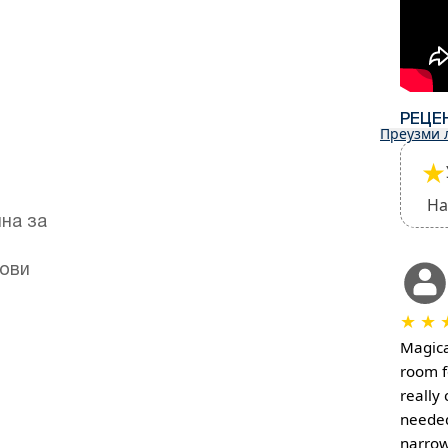
РЕЦЕ
Преузми 
★
На
лна за
рови
★
★
Magica
room f
really
needed
narrow