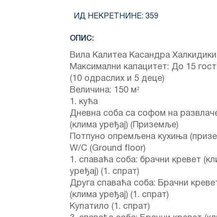
ИД НЕКРЕТНИНЕ:
359
ОПИС:
Вила Калитеа Касандра Халкидики
Максимални капацитет: До 15 гост
(10 одраслих и 5 деце)
Величина: 150 м²
1. кућа
Дневна соба са софом на развлач
(клима уређај) (Приземље)
Потпуно опремљена кухиња (приз
W/C (Ground floor)
1. спаваћа соба: брачни кревет (к
уређај) (1. спрат)
Друга спаваћа соба: Брачни креве
(клима уређај) (1. спрат)
Купатило (1. спрат)