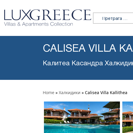
Претражи:
CALISEA VILLA K
Калитеа Касандра Халкиди
Home
»
Халкидики
»
Calisea Villa Kallithea