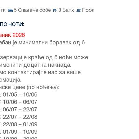
сти
5
Спаваће собе
3
Батх
Поол
 ПО НОЋИ:
вник 2026
бан је минимални боравак од 6
зервације краће од 6 ноћи може
именити додатна накнада.
мо контактирајте нас за више
рмација.
ске цене (по ноћењу):
€
01/05
–
10/06
€
10/06
–
06/07
€
06/07
–
22/07
€
22/07
–
22/08
€
22/08
–
01/09
€
01/09
–
10/09