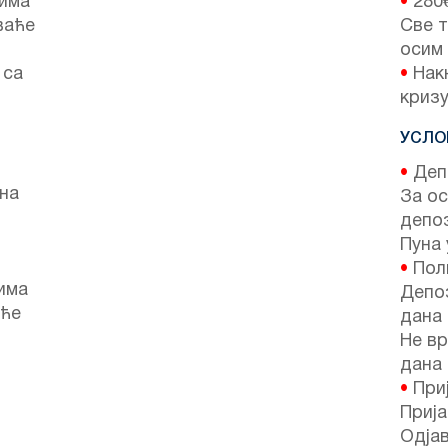
лима
•
280
аваће
Све т
осим
 са
•
Накн
кризу
УСЛО
•
Депо
на
За ос
депо
Пуна 
•
Поли
лима
Депоз
аће
дана 
Не вр
дана 
•
Приј
Прија
Одјав