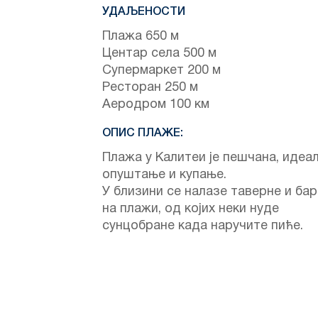
УДАЉЕНОСТИ
Плажа 650 м
Центар села 500 м
Супермаркет 200 м
Ресторан 250 м
Аеродром 100 км
ОПИС ПЛАЖЕ:
Плажа у Калитеи је пешчана, идеа
опуштање и купање.
У близини се налазе таверне и ба
на плажи, од којих неки нуде
сунцобране када наручите пиће.