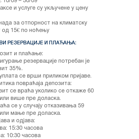
€
10/09
–
30/09
аксе и услуге су укључене у цену
ада за отпорност на климатску
 од 15€ по ноћењу
ВИ РЕЗЕРВАЦИЈЕ И ПЛАЋАЊА:
зит и плаћање:
игурање резервације потребан је
зит 35%.
уплата се врши приликом пријаве.
тика повраћаја депозита:
ит се враћа уколико се откаже 60
или више пре доласка.
аћа се у случају отказивања 59
или мање пре доласка.
ава и одјава:
ва: 15:30 часова
а: 10:30 часова