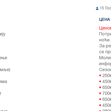
15
Го
ЦЕНА
Цено
ију
Потре
ноћи.
За ре
се пр
ење
Моли
инфо
емље)
Сезон
•
250
лима
•
450
•
650
т
•
700
•
650
•
450