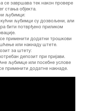
а се завршава тек након провере
г стања објекта.
ни љубимци:
 кућни љубимци су дозвољени, али
ора бити потврђено приликом
вације.
 се применити додатни трошкови
ишћење или накнаду штете.
зит за штету:
потребан депозит при пријави.
ћне љубимце или посебне услове
се применити додатне накнаде.