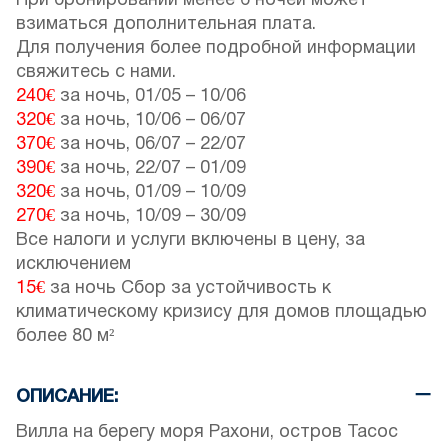
При бронировании менее 6 ночей может
взиматься дополнительная плата.
Для получения более подробной информации
свяжитесь с нами.
240€
за ночь,
01/05
–
10/06
320€
за ночь,
10/06
–
06/07
370€
за ночь,
06/07
–
22/07
390€
за ночь,
22/07
–
01/09
320€
за ночь,
01/09
–
10/09
270€
за ночь,
10/09
–
30/09
Все налоги и услуги включены в цену, за
исключением
15€
за ночь Сбор за устойчивость к
климатическому кризису для домов площадью
более 80 м²
ОПИСАНИЕ:
Вилла на берегу моря Рахони, остров Тасос