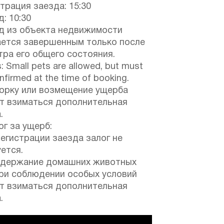
трация заезда: 15:30
: 10:30
д из объекта недвижимости
ается завершенным только после
ра его общего состояния.
: Small pets are allowed, but must
nfirmed at the time of booking.
борку или возмещение ущерба
т взиматься дополнительная
.
г за ущерб:
егистрации заезда залог не
ется.
одержание домашних животных
при соблюдении особых условий
т взиматься дополнительная
.