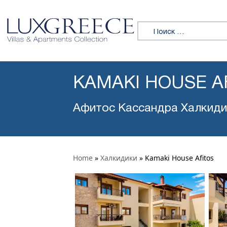
Искать:
KAMAKI HOUSE A
Афитос Кассандра Халкиди
Home
»
Халкидики
»
Kamaki House Afitos