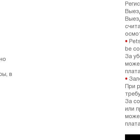
Регис
Выезд
Выез
счит
осмот
•
Pets
be co
За у
но
може
плата
ры, в
•
Зало
При р
требу
За с
или 
може
плата