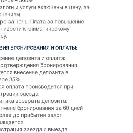
10/09
–
30/09
алоги и услуги включены в цену, за
ючением
ро за ночь. Плата за повышение
йчивости к климатическому
су.
ВИЯ БРОНИРОВАНИЯ И ОПЛАТЫ:
ение депозита и оплата:
подтверждения бронирования
ется внесение депозита в
ере 35%.
ая оплата производится при
трации заезда.
тика возврата депозита:
отмене бронирования за 60 дней
олее до прибытия залог
ращается.
страция заезда и выезда: