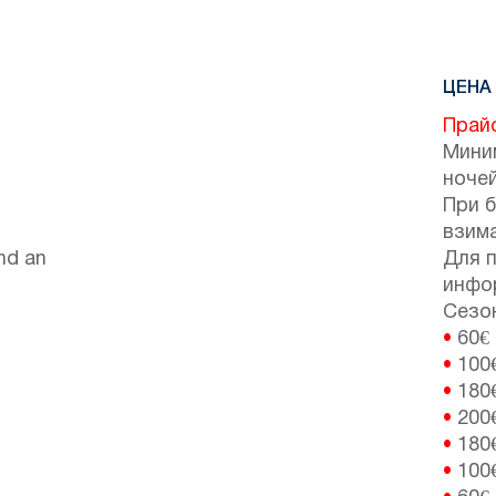
ЦЕНА 
Прай
Мини
ночей
При 
взим
nd an
Для 
инфо
Сезон
•
60€
•
100
•
180
•
200
•
180
•
100