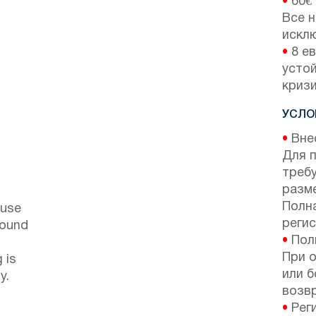
•
60€
Все н
искл
•
8 ев
усто
кризи
УСЛО
•
Внес
Для 
требу
разм
Полн
ouse
регис
round
•
Поли
При 
 is
или б
y.
возв
•
Реги