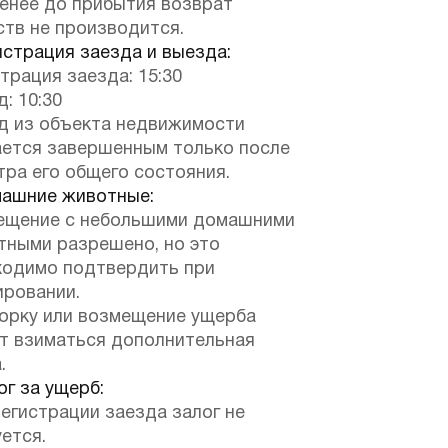
менее до прибытия возврат
ств не производится.
страция заезда и выезда:
трация заезда: 15:30
: 10:30
д из объекта недвижимости
ается завершенным только после
ра его общего состояния.
ашние животные:
ещение с небольшими домашними
тными разрешено, но это
ходимо подтвердить при
ировании.
борку или возмещение ущерба
т взиматься дополнительная
.
г за ущерб:
егистрации заезда залог не
ется.