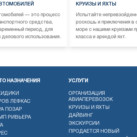
АВТОМОБИЛЕЙ
КРУИЗЫ И ЯХТЫ
томобилей — это процесс
Испытайте непревзойден
анспортного средства,
роскошь и приключения в
временный период, для
море с нашими круизами 
и делового использования.
класса и арендой яхт.
ТО НАЗНАЧЕНИЯ
УСЛУГИ
КИДИКИ
ОРГАНИЗАЦИЯ
АВИАПЕРЕВОЗОК
РОВ ЛЕФКАС
КРУИЗЫ И ЯХТЫ
РА ПОЗАР
ДАЙВИНГ
МП РИВЬЕРА
ЭКСКУРСИИ
А
ПРОДАЕТСЯ НОВЫЙ
РЕС