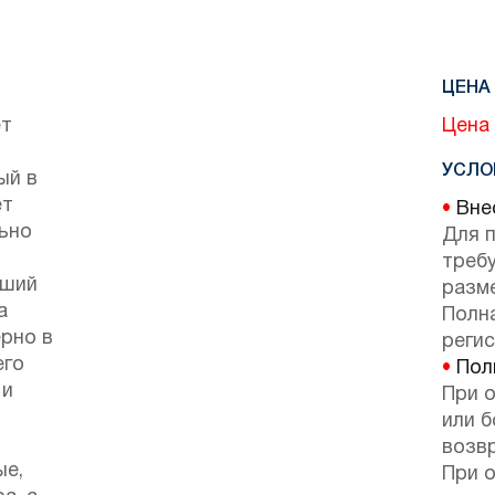
ЦЕНА 
ет
Цена 
УСЛО
ый в
ет
•
Внес
ьно
Для 
требу
йший
разм
а
Полн
рно в
регис
его
•
Поли
 и
При 
или б
возв
ые,
При 