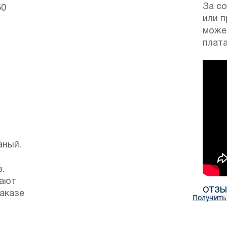
За с
50
или 
може
плата
аный.
.
гают
ОТЗ
заказе
Получить