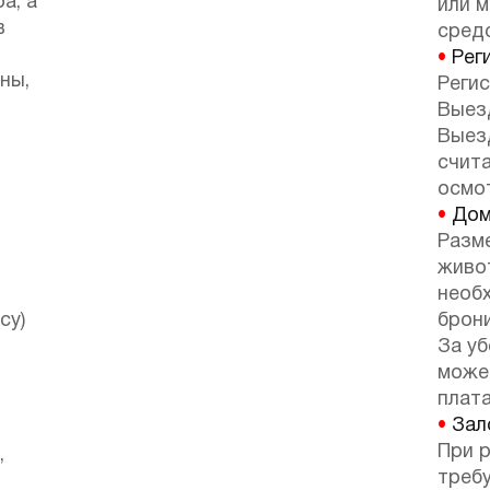
а, а
или 
в
сред
•
Реги
ны,
Регис
Выезд
Выез
счит
осмот
•
Дом
Разм
живо
необ
су)
брон
За у
може
плата
•
Зало
При р
,
требу