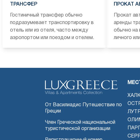
ТРАНСФЕР
ПРОКАТ 
Гостиничный трансфер обычно
Прокат ав
подразумевает транспортировку в
аренды тр
отель или из отеля, часто между
обычно на 
аэропортом или поездом и отелем.
личного ил
МЕС
ХАЛ
ОСТ
От Василиадис Путешествие по
Греции
ЛУТ
ОЛИ
Член Греческой национальной
ПАРГ
туристической организации
СЕР
Регистрационный номер