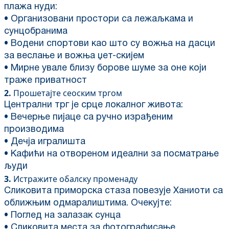
плажа нуди:
• Организовани простори са лежаљкама и
сунцобранима
• Водени спортови као што су вожња на дасци
за веслање и вожња џет-скијем
• Мирне увале близу борове шуме за оне који
траже приватност
2.
Прошетајте сеоским тргом
Централни трг је срце локалног живота:
• Вечерње пијаце са ручно израђеним
производима
• Дечја игралишта
• Кафићи на отвореном идеални за посматрање
људи
3.
Истражите обалску променаду
Сликовита приморска стаза повезује Ханиоти са
оближњим одмаралиштима. Очекујте:
• Поглед на залазак сунца
• Сликовита места за фотографисање