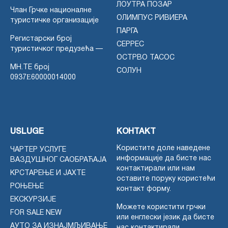
ЛОУТРА ПОЗАР
Члан Грчке националне
ОЛИМПУС РИВИЕРА
туристичке организације
ПАРГА
Регистарски број
СЕРРЕС
туристичког предузећа —
ОСТРВО ТАСОС
MH.TE број
СОЛУН
0937Ε60000014000
USLUGE
КОНТАКТ
Користите доле наведене
ЧАРТЕР УСЛУГЕ
информације да бисте нас
ВАЗДУШНОГ САОБРАЋАЈА
контактирали или нам
КРСТАРЕЊЕ И ЈАХТЕ
оставите поруку користећи
РОЊЕЊЕ
контакт форму.
ЕКСКУРЗИЈЕ
Можете користити грчки
FOR SALE NEW
или енглески језик да бисте
АУТО ЗА ИЗНАЈМЉИВАЊЕ
нас контактирали.