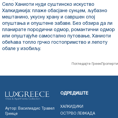
Село Ханиоти нуди суштинско искуство
Халкидикија: плаже обасјане сунцем, љубазно
мештанино, укусну храну и савршен спој
опуштања и опуштене забаве. Без обзира да ли
планирате породични одмор, романтични одмор
или опуштајуће самостално путовање, Ханиоти
обећава топло грчко гостопримство и лепоту
обале у изобиљу.
Погледајте ГреекПроперти
ОДРЕДИШТЕ
ХАЛКИДИКИ
Аутор: Василиадис Травел
ОСТРВО ЛЕФКАДА
Грееце