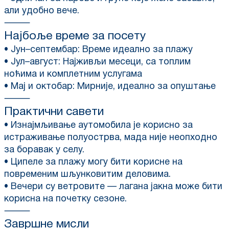
али удобно вече.
⸻
Најбоље време за посету
• Јун–септембар: Време идеално за плажу
• Јул–август: Најживљи месеци, са топлим
ноћима и комплетним услугама
• Мај и октобар: Мирније, идеално за опуштање
⸻
Практични савети
• Изнајмљивање аутомобила је корисно за
истраживање полуострва, мада није неопходно
за боравак у селу.
• Ципеле за плажу могу бити корисне на
повременим шљунковитим деловима.
• Вечери су ветровите — лагана јакна може бити
корисна на почетку сезоне.
⸻
Завршне мисли