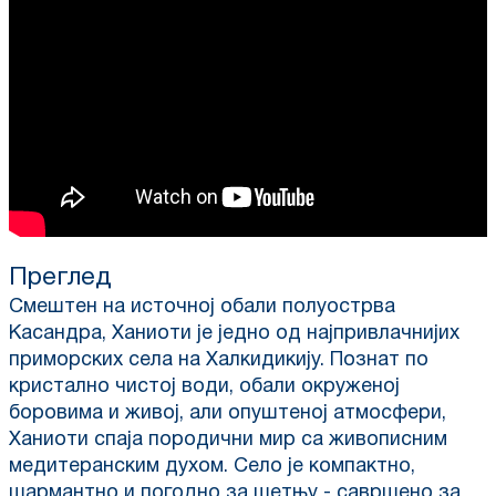
Преглед
Смештен на источној обали полуострва
Касандра, Ханиоти је једно од најпривлачнијих
приморских села на Халкидикију. Познат по
кристално чистој води, обали окруженој
боровима и живој, али опуштеној атмосфери,
Ханиоти спаја породични мир са живописним
медитеранским духом. Село је компактно,
шармантно и погодно за шетњу - савршено за