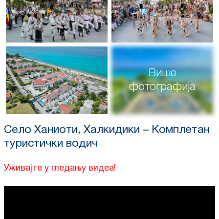
Више
фотографија
Село Ханиоти, Халкидики – Комплетан
туристички водич
Уживајте у гледању видеа!