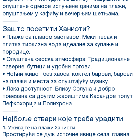
опуштене одморе испуњене данима на плажи,
опуштањем у кафићу и вечерњим шетњама.
⸻
Зашто посетити Ханиоти?
• Плаже са плавом заставом: Меки песак и
плитка тиркизна вода идеалне за купање и
породице.
• Опуштена сеоска атмосфера: Традиционалне
таверне, бутици и удобни тргови.
• Ноћни живот без хаоса: коктел барови, барови
на плажи и места за опуштајућу музику.
• Лака доступност: Близу Солуна и добро
повезана са другим жариштима Касандре попут
Пефкохорија и Полихрона.
⸻
Најбоље ствари које треба урадити
1.
Уживајте на плажи Ханиоти
Простирући се дуж источне ивице села, главна