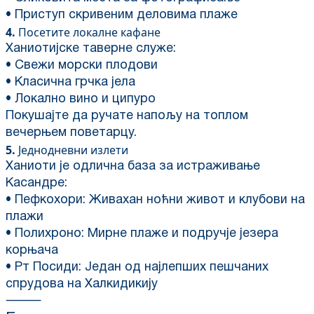
• Приступ скривеним деловима плаже
4.
Посетите локалне кафане
Ханиотијске таверне служе:
• Свежи морски плодови
• Класична грчка јела
• Локално вино и ципуро
Покушајте да ручате напољу на топлом
вечерњем поветарцу.
5.
Једнодневни излети
Ханиоти је одлична база за истраживање
Касандре:
• Пефкохори: Живахан ноћни живот и клубови на
плажи
• Полихроно: Мирне плаже и подручје језера
корњача
• Рт Посиди: Један од најлепших пешчаних
спрудова на Халкидикију
⸻