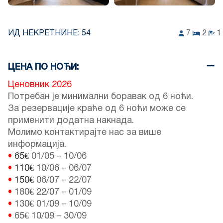
ИД НЕКРЕТНИНЕ:
54
7
2
1
ЦЕНА ПО НОЋИ:
Ценовник 2026
Потребан је минимални боравак од 6 ноћи.
За резервације краће од 6 ноћи може се
применити додатна накнада.
Молимо контактирајте нас за више
информација.
•
65€
01/05
–
10/06
•
110€
10/06
–
06/07
•
150€
06/07
–
22/07
•
180€
22/07
–
01/09
•
130€
01/09
–
10/09
•
65€
10/09
–
30/09