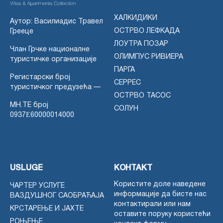
ХАЛКИДИКИ
Аутор: Василиадис Травел
ОСТРВО ЛЕФКАДА
Грееце
ЛОУТРА ПОЗАР
Члан Грчке националне
ОЛИМПУС РИВИЕРА
туристичке организације
ПАРГА
Регистарски број
СЕРРЕС
туристичког предузећа —
ОСТРВО ТАСОС
MH.TE број
СОЛУН
0937Ε60000014000
USLUGE
КОНТАКТ
Користите доле наведене
ЧАРТЕР УСЛУГЕ
информације да бисте нас
ВАЗДУШНОГ САОБРАЋАЈА
контактирали или нам
КРСТАРЕЊЕ И ЈАХТЕ
оставите поруку користећи
РОЊЕЊЕ