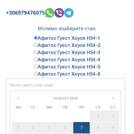
+306979476075
Молимо изаберите стан:
Афитос Гуест Хоусе Н54-1
Афитос Гуест Хоусе Н54-2
Афитос Гуест Хоусе Н54-3
Афитос Гуест Хоусе Н54-4
Афитос Гуест Хоусе Н54-5
Афитос Гуест Хоусе Н54-6
Please select a date range
AUGUST
2026
<
>
МО
ТУ
МИ
ТИ
ФР
СА
СУ
1
2
3
4
5
6
7
8
9