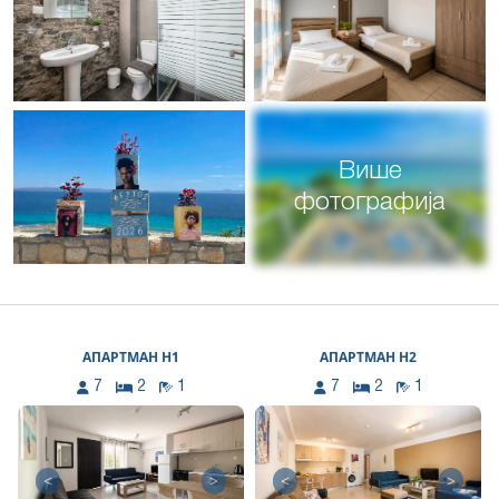
Више
фотографија
АПАРТМАН Н1
АПАРТМАН Н2
7
2
1
7
2
1
<
>
<
>