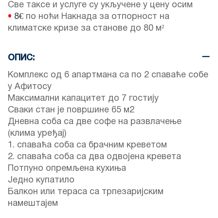
Све таксе и услуге су укључене у цену осим
•
8€
по ноћи Накнада за отпорност на
климатске кризе за станове до 80 м²
ОПИС:
Комплекс од 6 апартмана са по 2 спаваће собе
у Афитосу
Максимални капацитет до 7 гостију
Сваки стан је површине 65 м2
Дневна соба са две софе на развлачење
(клима уређај)
1. спаваћа соба са брачним креветом
2. спаваћа соба са два одвојена кревета
Потпуно опремљена кухиња
Једно купатило
Балкон или тераса са трпезаријским
намештајем