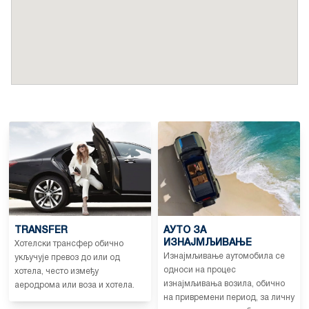
TRANSFER
АУТО ЗА
ИЗНАЈМЉИВАЊЕ
Хотелски трансфер обично
Изнајмљивање аутомобила се
укључује превоз до или од
односи на процес
хотела, често између
изнајмљивања возила, обично
аеродрома или воза и хотела.
на привремени период, за личну