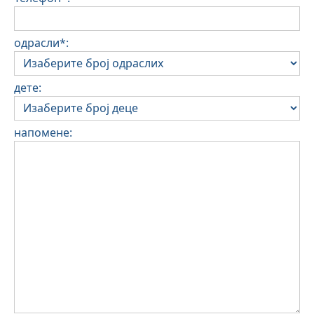
одрасли*:
дете:
напомене: