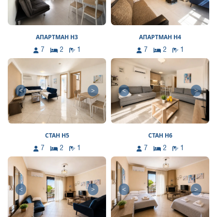
АПАРТМАН Н3
АПАРТМАН Н4
7
2
1
7
2
1
<
>
<
>
СТАН Н5
СТАН Н6
7
2
1
7
2
1
<
>
<
>