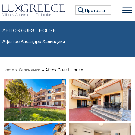
Претражи:
AFITOS GUEST HOUSE
Афитос Касандра Халкидики
Home
»
Халкидики
»
Afitos Guest House