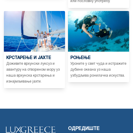
или пословну употребу.
КРСТАРЕЊЕ И ЈАХТЕ
РОЊЕЊЕ
Доживите врхунски луксуз и
Уроните у свет чуда и истражите
авантуру на отвореном мору уз
дубине океана уз наша
наша врхунска крстарења и
узбудљива ронилачка искуства.
изнајмљивање јахти.
ОДРЕДИШТЕ