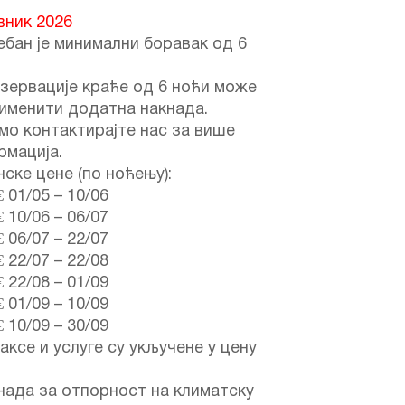
вник 2026
бан је минимални боравак од 6
зервације краће од 6 ноћи може
именити додатна накнада.
мо контактирајте нас за више
рмација.
ске цене (по ноћењу):
€
01/05
–
10/06
€
10/06
–
06/07
€
06/07
–
22/07
€
22/07
–
22/08
€
22/08
–
01/09
€
01/09
–
10/09
€
10/09
–
30/09
аксе и услуге су укључене у цену
нада за отпорност на климатску