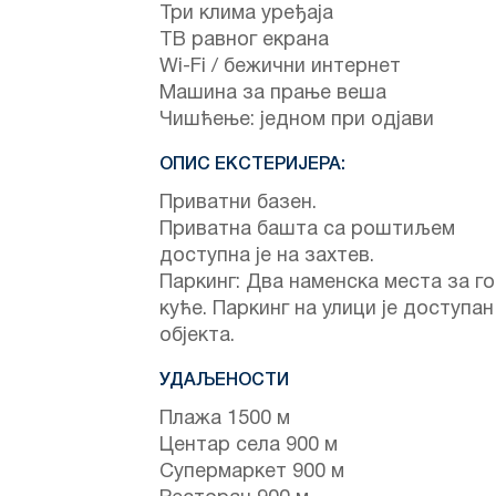
Три клима уређаја
ТВ равног екрана
Wi-Fi / бежични интернет
Машина за прање веша
Чишћење: једном при одјави
ОПИС ЕКСТЕРИЈЕРА:
Приватни базен.
Приватна башта са роштиљем
доступна је на захтев.
Паркинг: Два наменска места за г
куће. Паркинг на улици је доступан
објекта.
УДАЉЕНОСТИ
Плажа 1500 м
Центар села 900 м
Супермаркет 900 м