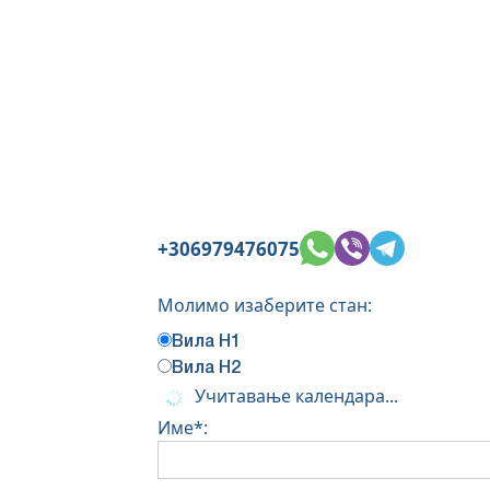
+306979476075
Молимо изаберите стан:
Вила Н1
Вила Н2
Учитавање календара...
Име*: