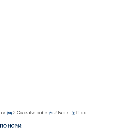
сти
2
Спаваће собе
2
Батх
Поол
 ПО НОЋИ: