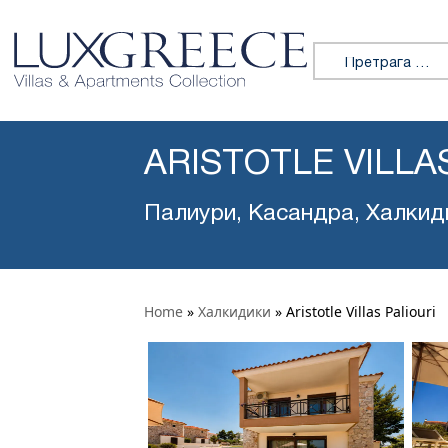
Претражи:
ARISTOTLE VILLA
Палиури, Касандра, Халкид
Home
»
Халкидики
»
Aristotle Villas Paliouri