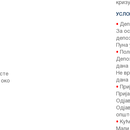
кризу
УСЛО
•
Депо
За ос
депо
Пуна 
•
Поли
Депоз
дана 
Не вр
осте
дана 
 око
•
Приј
Прија
Одјав
Одјав
опште
•
Кућ
Мали