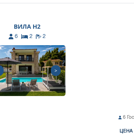
ВИЛА Н2
6
2
2
>
6
Го
ЦЕНА