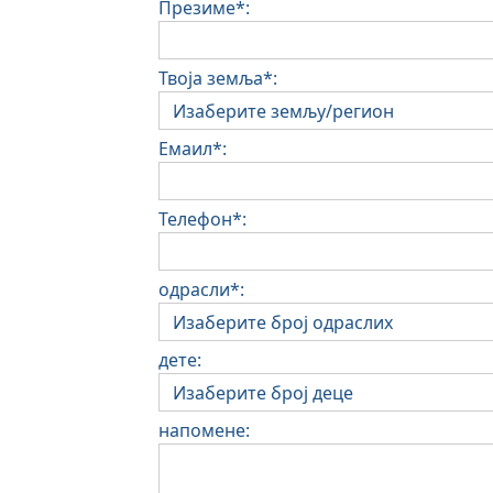
Презиме*:
Твоја земља*:
Емаил*:
Телефон*:
одрасли*:
дете:
напомене: