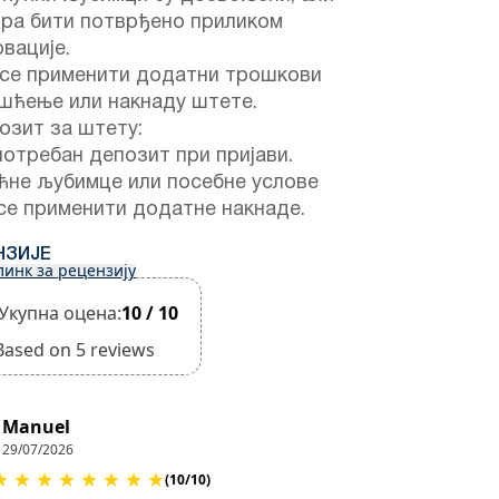
ора бити потврђено приликом
вације.
 се применити додатни трошкови
ишћење или накнаду штете.
зит за штету:
потребан депозит при пријави.
ћне љубимце или посебне услове
се применити додатне накнаде.
НЗИЈЕ
линк за рецензију
Укупна оцена:
10 / 10
Based on 5 reviews
Manuel
29/07/2026
★
★
★
★
★
★
★
★
(10/10)