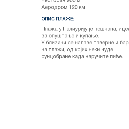
Ресторан 900 м
Аеродром 120 км
ОПИС ПЛАЖЕ:
Плажа у Палиурију је пешчана, иде
за опуштање и купање.
У близини се налазе таверне и ба
на плажи, од којих неки нуде
сунцобране када наручите пиће.