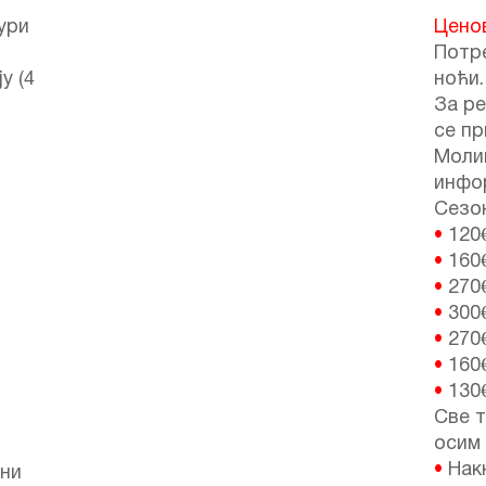
ури
Цено
Потре
у (4
ноћи.
За ре
се пр
Моли
инфо
Сезон
•
120
•
160
•
270
•
300
•
270
•
160
•
130
Све т
осим
•
Нак
ени