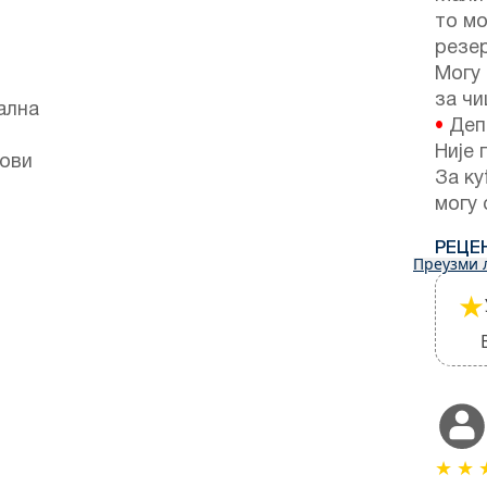
то м
резер
Могу
за ч
ална
•
Депо
Није 
рови
За ку
могу 
РЕЦЕ
Преузми 
★
★
★