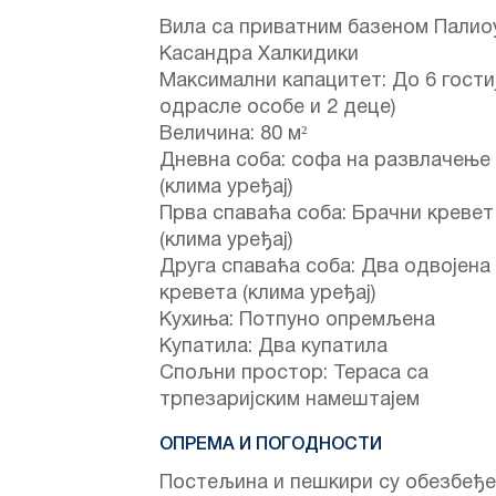
Вила са приватним базеном Палио
Касандра Халкидики
Максимални капацитет: До 6 гостиј
одрасле особе и 2 деце)
Величина: 80 м²
Дневна соба: софа на развлачење
(клима уређај)
Прва спаваћа соба: Брачни кревет
(клима уређај)
Друга спаваћа соба: Два одвојена
кревета (клима уређај)
Кухиња: Потпуно опремљена
Купатила: Два купатила
Спољни простор: Тераса са
трпезаријским намештајем
ОПРЕМА И ПОГОДНОСТИ
Постељина и пешкири су обезбеђ