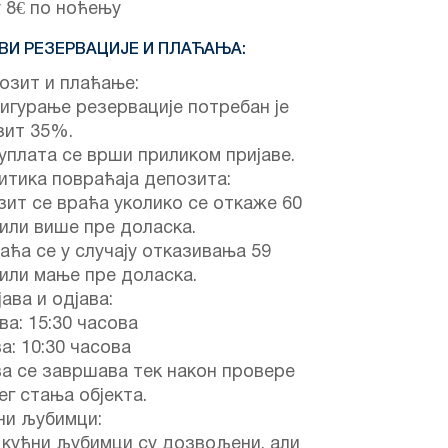
 8€ по ноћењу
ВИ РЕЗЕРВАЦИЈЕ И ПЛАЋАЊА:
зит и плаћање:
игурање резервације потребан је
зит 35%.
уплата се врши приликом пријаве.
тика повраћаја депозита:
ит се враћа уколико се откаже 60
или више пре доласка.
аћа се у случају отказивања 59
или мање пре доласка.
ава и одјава:
ва: 15:30 часова
а: 10:30 часова
а се завршава тек након провере
г стања објекта.
ни љубимци:
 кућни љубимци су дозвољени, али