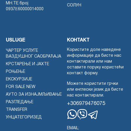
MH.TE број
СОЛУН
0937Ε60000014000
USLUGE
КОНТАКТ
Користите доле наведене
ЧАРТЕР УСЛУГЕ
информације да бисте нас
ВАЗДУШНОГ САОБРАЋАЈА
контактирали или нам
КРСТАРЕЊЕ И ЈАХТЕ
оставите поруку користећи
РОЊЕЊЕ
контакт форму.
ЕКСКУРЗИЈЕ
Можете користити грчки
FOR SALE NEW
или енглески језик да бисте
АУТО ЗА ИЗНАЈМЉИВАЊЕ
нас контактирали.
РАЗГЛЕДАЊЕ
+306979476075
TRANSFER
УНЦАТЕГОРИЗЕД
Whatsapp
Viber
Telegram
EMAIL: