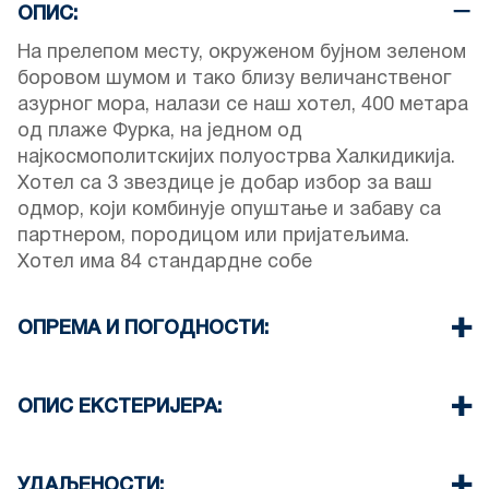
ОПИС:
На прелепом месту, окруженом бујном зеленом
боровом шумом и тако близу величанственог
азурног мора, налази се наш хотел, 400 метара
од плаже Фурка, на једном од
најкосмополитскијих полуострва Халкидикија.
Хотел са 3 звездице је добар избор за ваш
одмор, који комбинује опуштање и забаву са
партнером, породицом или пријатељима.
Хотел има 84 стандардне собе
ОПРЕМА И ПОГОДНОСТИ:
Постељина и пешкири
Клима уређај
ОПИС ЕКСТЕРИЈЕРА:
ТВ & Ви-Фи
Чишћење собе свака 3 дана
Приватни базен и башта
Пакет који нудимо као хотел је „Све укључено“
Паркинг места доступна гостима хотела
УДАЉЕНОСТИ: