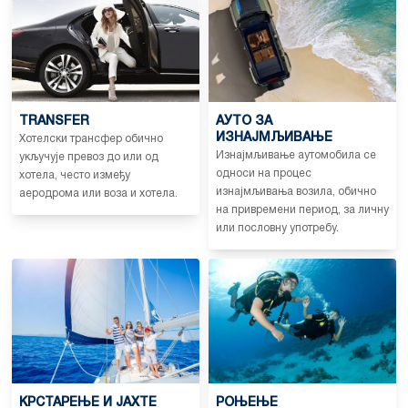
TRANSFER
АУТО ЗА
ИЗНАЈМЉИВАЊЕ
Хотелски трансфер обично
Изнајмљивање аутомобила се
укључује превоз до или од
односи на процес
хотела, често између
изнајмљивања возила, обично
аеродрома или воза и хотела.
на привремени период, за личну
или пословну употребу.
КРСТАРЕЊЕ И ЈАХТЕ
РОЊЕЊЕ