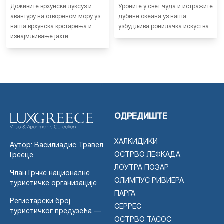
Доживите врхунски луксуз и
Уроните у свет чуда и истражите
авантуру на отвореном мору уз
дубине океана уз наша
наша врхунска крстарења и
узбудљива ронилачка искуства.
изнајмљивање јахти.
ОДРЕДИШТЕ
ХАЛКИДИКИ
Аутор: Василиадис Травел
ОСТРВО ЛЕФКАДА
Грееце
ЛОУТРА ПОЗАР
Члан Грчке националне
ОЛИМПУС РИВИЕРА
туристичке организације
ПАРГА
Регистарски број
СЕРРЕС
туристичког предузећа —
ОСТРВО ТАСОС