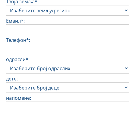
Твоја земља*:
Емаил*:
Телефон*:
одрасли*:
дете:
напомене: