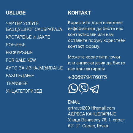
USLUGE
КОНТАКТ
Користите доле наведене
ЧАРТЕР УСЛУГЕ
информације да бисте нас
ВАЗДУШНОГ САОБРАЋАЈА
контактирали или нам
КРСТАРЕЊЕ И ЈАХТЕ
оставите поруку користећи
РОЊЕЊЕ
контакт форму.
ЕКСКУРЗИЈЕ
Можете користити грчки
FOR SALE NEW
или енглески језик да бисте
АУТО ЗА ИЗНАЈМЉИВАЊЕ
нас контактирали.
РАЗГЛЕДАЊЕ
+306979476075
TRANSFER
УНЦАТЕГОРИЗЕД
Whatsapp
Viber
Telegram
EMAIL:
grtravel2001@gmail.com
АДРЕСА КАНЦЕЛАРИЈЕ:
Улица Венизелу 78, 1. спрат
621 21 Серес, Грчка