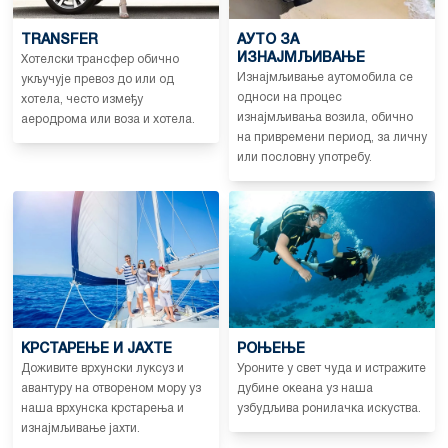
TRANSFER
АУТО ЗА
ИЗНАЈМЉИВАЊЕ
Хотелски трансфер обично
Изнајмљивање аутомобила се
укључује превоз до или од
односи на процес
хотела, често између
изнајмљивања возила, обично
аеродрома или воза и хотела.
на привремени период, за личну
или пословну употребу.
КРСТАРЕЊЕ И ЈАХТЕ
РОЊЕЊЕ
Доживите врхунски луксуз и
Уроните у свет чуда и истражите
авантуру на отвореном мору уз
дубине океана уз наша
наша врхунска крстарења и
узбудљива ронилачка искуства.
изнајмљивање јахти.