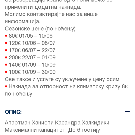
За резервације краће од 6 ноћи може се
применити додатна накнада.
Молимо контактирајте нас за више
информација.
Сезонске цене (по ноћењу):
•
80€
01/05
–
10/06
•
120€
10/06
–
06/07
•
170€
06/07
–
22/07
•
200€
22/07
–
01/09
•
140€
01/09
–
10/09
•
100€
10/09
–
30/09
Све таксе и услуге су укључене у цену осим
•
Накнада за отпорност на климатску кризу 8€
по ноћењу
ОПИС:
Апартман Ханиоти Касандра Халкидики
Максимални капацитет: До 6 гостију