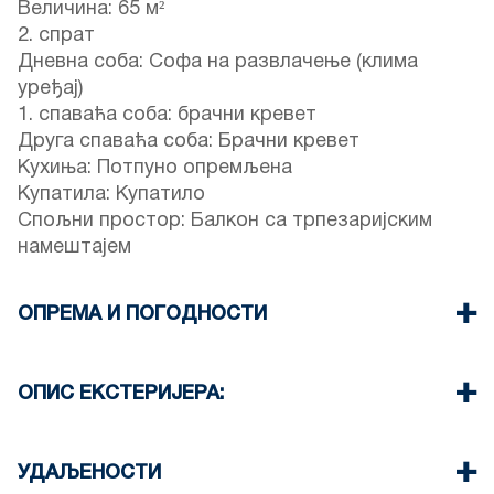
Величина: 65 м²
2. спрат
Дневна соба: Софа на развлачење (клима
уређај)
1. спаваћа соба: брачни кревет
Друга спаваћа соба: Брачни кревет
Кухиња: Потпуно опремљена
Купатила: Купатило
Спољни простор: Балкон са трпезаријским
намештајем
ОПРЕМА И ПОГОДНОСТИ
Постељина и пешкири су обезбеђени
Један клима уређај
ОПИС ЕКСТЕРИЈЕРА:
Wi-Fi / бежични интернет
Машина за прање судова
Јавни врт
Машина за прање веша
Паркинг: Једно наменско место за госте куће.
УДАЉЕНОСТИ
Чишћење: једном приликом одјаве или сваких 7
Паркинг на улици је доступан око објекта, мада