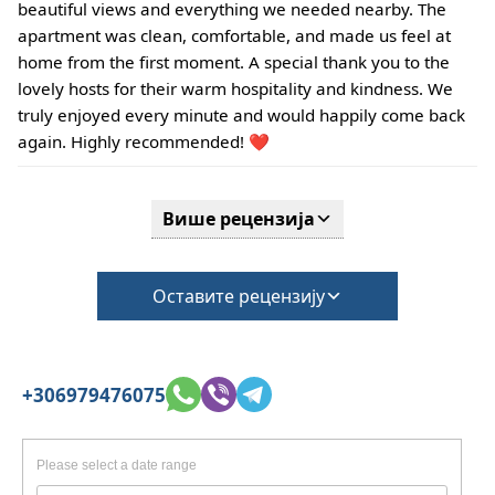
Одјава се завршава тек након провере општег
beautiful views and everything we needed nearby. The
стања објекта.
apartment was clean, comfortable, and made us feel at
•
Кућни љубимци:
home from the first moment. A special thank you to the
Кућни љубимци нису дозвољени
lovely hosts for their warm hospitality and kindness. We
•
Депозит за штету:
truly enjoyed every minute and would happily come back
Није потребан депозит при пријави.
again. Highly recommended! ❤️
За кућне љубимце или посебне услове могу се
применити додатне накнаде.
Више рецензија
Оставите рецензију
+306979476075
Please select a date range