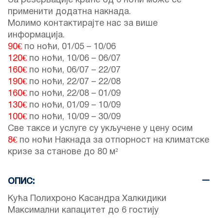
За резервације краће од 6 ноћи може се
применити додатна накнада.
Молимо контактирајте нас за више
информација.
90€
по ноћи,
01/05
–
10/06
120€
по ноћи,
10/06
–
06/07
160€
по ноћи,
06/07
–
22/07
190€
по ноћи,
22/07
–
22/08
160€
по ноћи,
22/08
–
01/09
130€
по ноћи,
01/09
–
10/09
100€
по ноћи,
10/09
–
30/09
Све таксе и услуге су укључене у цену осим
8€
по ноћи Накнада за отпорност на климатске
кризе за станове до 80 м²
ОПИС:
Кућа Полихроно Касандра Халкидики
Максимални капацитет до 6 гостију