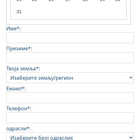
31
Име*:
Презиме*:
Твоја земља*:
Емаил*:
Телефон*:
одрасли*: