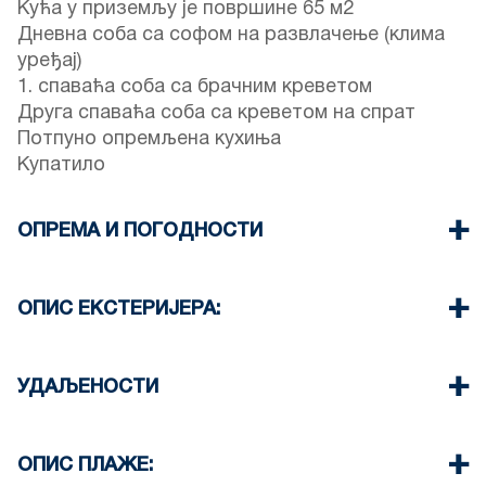
Кућа у приземљу је површине 65 м2
Дневна соба са софом на развлачење (клима
уређај)
1. спаваћа соба са брачним креветом
Друга спаваћа соба са креветом на спрат
Потпуно опремљена кухиња
Купатило
ОПРЕМА И ПОГОДНОСТИ
Постељина и пешкири
Један клима уређај
ОПИС ЕКСТЕРИЈЕРА:
Телевизор са равним екраном
Ви-Фи бежични
Постоји могућност паркирања на улици око
Машина за прање веша
објекта
УДАЉЕНОСТИ
Пегла и даска за пеглање (на захтев)
Чишћење једном при одјави
Плажа 100 м
Центар села 100 м
ОПИС ПЛАЖЕ:
Супермаркет 150 м