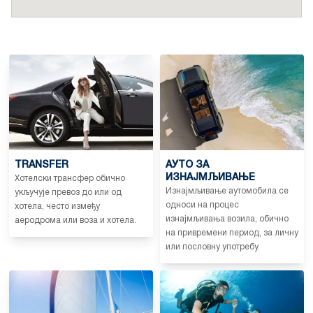
TRANSFER
АУТО ЗА
ИЗНАЈМЉИВАЊЕ
Хотелски трансфер обично
Изнајмљивање аутомобила се
укључује превоз до или од
односи на процес
хотела, често између
изнајмљивања возила, обично
аеродрома или воза и хотела.
на привремени период, за личну
или пословну употребу.