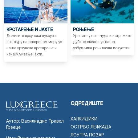
КРСТАРЕЊЕ И ЈАХТЕ
РОЊЕЊЕ
Доживите врхунски луксуз и
Уроните у свет чуда и истражите
авантуру на отвореном мору уз
дубине океана уз наша
наша врхунска крстарења и
узбудљива ронилачка искуства.
изнајмљивање јахти.
ОДРЕДИШТЕ
ХАЛКИДИКИ
Аутор: Василиадис Травел
ОСТРВО ЛЕФКАДА
Грееце
ЛОУТРА ПОЗАР