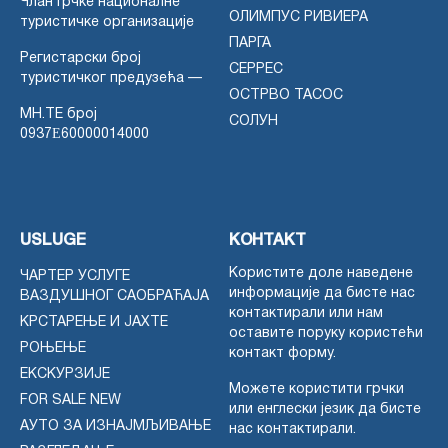
Члан Грчке националне
ОЛИМПУС РИВИЕРА
туристичке организације
ПАРГА
Регистарски број
СЕРРЕС
туристичког предузећа —
ОСТРВО ТАСОС
MH.TE број
СОЛУН
0937Ε60000014000
USLUGE
КОНТАКТ
Користите доле наведене
ЧАРТЕР УСЛУГЕ
информације да бисте нас
ВАЗДУШНОГ САОБРАЋАЈА
контактирали или нам
КРСТАРЕЊЕ И ЈАХТЕ
оставите поруку користећи
РОЊЕЊЕ
контакт форму.
ЕКСКУРЗИЈЕ
Можете користити грчки
FOR SALE NEW
или енглески језик да бисте
АУТО ЗА ИЗНАЈМЉИВАЊЕ
нас контактирали.