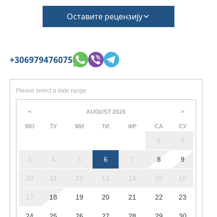
(Потребно је додатно наплатити чишћење и
депозит за штету)
Оставите рецензију
+306979476075
Please select a date range
AUGUST
2026
<
>
МО
ТУ
МИ
ТИ
ФР
СА
СУ
1
2
3
4
5
6
7
8
9
10
11
12
13
14
15
16
17
18
19
20
21
22
23
24
25
26
27
28
29
30