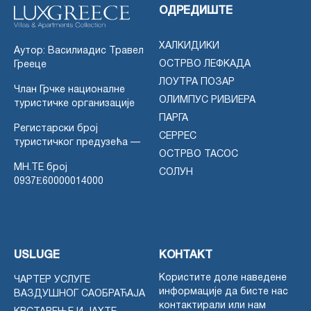
ОДРЕДИШТЕ
ХАЛКИДИКИ
Аутор: Василиадис Травел
ОСТРВО ЛЕФКАДА
Грееце
ЛОУТРА ПОЗАР
Члан Грчке националне
ОЛИМПУС РИВИЕРА
туристичке организације
ПАРГА
Регистарски број
СЕРРЕС
туристичког предузећа —
ОСТРВО ТАСОС
MH.TE број
СОЛУН
0937Ε60000014000
USLUGE
КОНТАКТ
Користите доле наведене
ЧАРТЕР УСЛУГЕ
информације да бисте нас
ВАЗДУШНОГ САОБРАЋАЈА
контактирали или нам