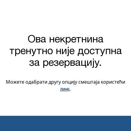
Ова некретнина
тренутно није доступна
за резервацију.
Можете одабрати другу опцију смештаја користећи
.
линк