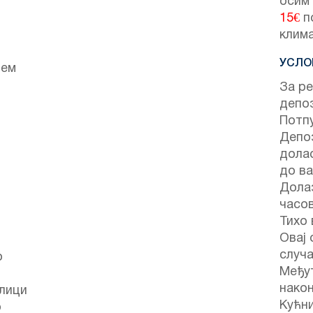
осим
15€
п
клима
УСЛО
јем
За ре
депо
Потпу
Депоз
долас
до ва
Долаз
часо
Тихо 
Овај 
случа
о
Међут
након
улици
Кућн
о