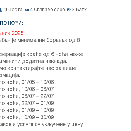
10
Гости
4
Спаваће собе
2
Батх
 ПО НОЋИ:
вник 2026
бан је минимални боравак од 6
зервације краће од 6 ноћи може
именити додатна накнада.
мо контактирајте нас за више
рмација.
по ноћи,
01/05
–
10/06
по ноћи,
10/06
–
06/07
по ноћи,
06/07
–
22/07
по ноћи,
22/07
–
01/09
по ноћи,
01/09
–
10/09
по ноћи,
10/09
–
30/09
аксе и услуге су укључене у цену