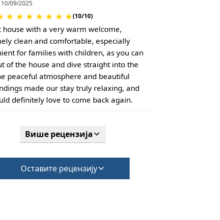
10/09/2025
★
★
★
★
★
★
★
★
(10/10)
t house with a very warm welcome,
ely clean and comfortable, especially
ient for families with children, as you can
ut of the house and dive straight into the
he peaceful atmosphere and beautiful
ndings made our stay truly relaxing, and
ld definitely love to come back again.
Више рецензија
Оставите рецензију