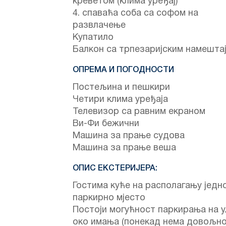
креветом (клима уређај)
4. спаваћа соба са софом на
развлачење
Купатило
Балкон са трпезаријским намешта
ОПРЕМА И ПОГОДНОСТИ
Постељина и пешкири
Четири клима уређаја
Телевизор са равним екраном
Ви-Фи бежични
Машина за прање судова
Машина за прање веша
ОПИС ЕКСТЕРИЈЕРА:
Гостима куће на располагању једн
паркирно мјесто
Постоји могућност паркирања на 
око имања (понекад нема довољн