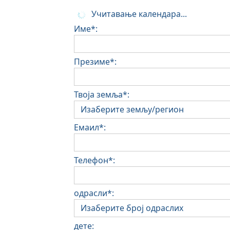
Учитавање календара...
Име*:
Презиме*:
Твоја земља*:
Емаил*:
Телефон*:
одрасли*:
дете: