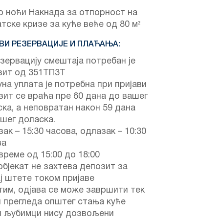
о ноћи Накнада за отпорност на
тске кризе за куће веће од 80 м²
ВИ РЕЗЕРВАЦИЈЕ И ПЛАЋАЊА:
зервацију смештаја потребан је
зит од 351ТП3Т
на уплата је потребна при пријави
ит се враћа пре 60 дана до вашег
ка, а неповратан након 59 дана
шег доласка.
ак – 15:30 часова, одлазак – 10:30
ва
време од 15:00 до 18:00
објекат не захтева депозит за
ј штете током пријаве
им, одјава се може завршити тек
 прегледа општег стања куће
и љубимци нису дозвољени