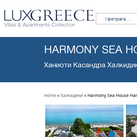
Претражи:
HARMONY SEA HO
Ханиоти Касандра Халкиди
Home
»
Халкидики
»
Harmony Sea House Han