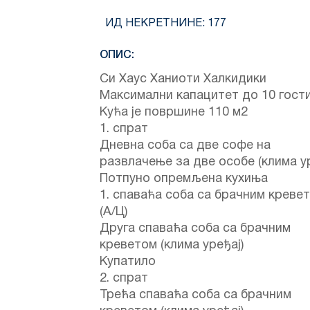
ИД НЕКРЕТНИНЕ:
177
ОПИС:
Си Хаус Ханиоти Халкидики
Максимални капацитет до 10 гости
Кућа је површине 110 м2
1. спрат
Дневна соба са две софе на
развлачење за две особе (клима ур
Потпуно опремљена кухиња
1. спаваћа соба са брачним креве
(А/Ц)
Друга спаваћа соба са брачним
креветом (клима уређај)
Купатило
2. спрат
Трећа спаваћа соба са брачним