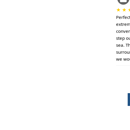
★
★
Perfec
extrem
conven
step o
sea. T
surrou
we wou