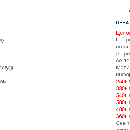
ЦЕНА
Цено
ју
Потре
ноћи.
За ре
се пр
еђај)
Моли
инфо
том
250€
380€
540€
580€
480€
360€
Све т