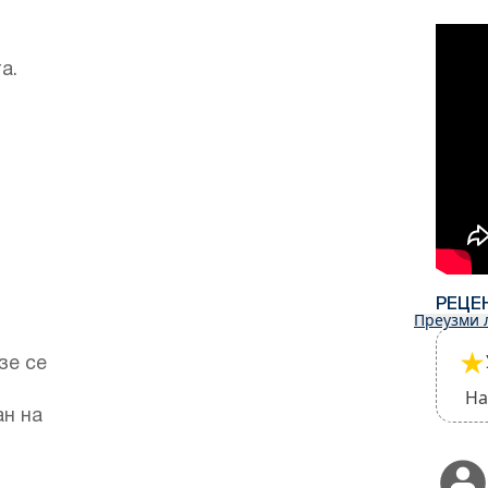
а.
РЕЦЕ
Преузми 
★
зе се
На
ан на