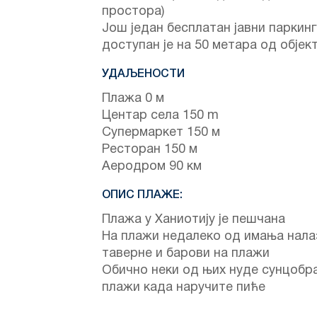
простора)
Још један бесплатан јавни паркинг
доступан је на 50 метара од објект
УДАЉЕНОСТИ
Плажа 0 м
Центар села 150 m
Супермаркет 150 м
Ресторан 150 м
Аеродром 90 км
ОПИС ПЛАЖЕ:
Плажа у Ханиотију је пешчана
На плажи недалеко од имања нала
таверне и барови на плажи
Обично неки од њих нуде сунцобр
плажи када наручите пиће