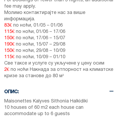
For bookings of fewer than 5 nights, an additional
fee may apply.
Молимо контактирајте нас за више
информација.
83€
по ноћи,
01/05
–
01/06
115€
по ноћи,
01/06
–
17/06
150€
по ноћи,
17/06
–
15/07
190€
по ноћи,
15/07
–
29/08
150€
по ноћи,
29/08
–
10/09
115€
по ноћи,
10/09
–
01/10
Све таксе и услуге су укључене у цену осим
2€
по ноћи Накнада за отпорност на климатске
кризе за станове до 80 м²
ОПИС:
Maisonettes Kalyves Sithonia Halkidiki
10 houses of 60 m2 each house can
accommodate up to 6 guests