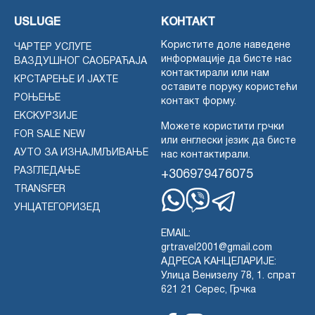
USLUGE
КОНТАКТ
Користите доле наведене
ЧАРТЕР УСЛУГЕ
информације да бисте нас
ВАЗДУШНОГ САОБРАЋАЈА
контактирали или нам
КРСТАРЕЊЕ И ЈАХТЕ
оставите поруку користећи
РОЊЕЊЕ
контакт форму.
ЕКСКУРЗИЈЕ
Можете користити грчки
FOR SALE NEW
или енглески језик да бисте
АУТО ЗА ИЗНАЈМЉИВАЊЕ
нас контактирали.
РАЗГЛЕДАЊЕ
+306979476075
TRANSFER
УНЦАТЕГОРИЗЕД
Whatsapp
Viber
Telegram
EMAIL:
grtravel2001@gmail.com
АДРЕСА КАНЦЕЛАРИЈЕ:
Улица Венизелу 78, 1. спрат
621 21 Серес, Грчка