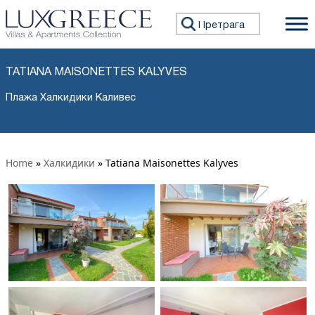
Претражи:
TATIANA MAISONETTES KALYVES
Плажа Халкидики Каливес
Home
»
Халкидики
»
Tatiana Maisonettes Kalyves