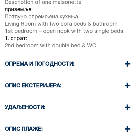
Description of one maisonette:
приземље:
Потпуно опремљена кухиња
Living Room with two sofa beds & bathroom
1st bedroom – open nook with two single beds
1. спрат:
2nd bedroom with double bed & WC
ОПРЕМА И ПОГОДНОСТИ:
Постељина и пешкири
Клима уређај
ОПИС ЕКСТЕРИЈЕРА:
Wi-Fi & Satellite TV
Washing machine outside (to wash a load of
Garden (with barbeque upon request for the
clothes – extra charge 10€)
guests only)
УДАЉЕНОСТИ:
Room cleaning every 3 days (for extra cleaning 60
There is always availability to park on the street
€)
on front of the property
Плажа 150 м
Супермаркет 550 м
ОПИС ПЛАЖЕ:
Таверна и ресторан 200 м