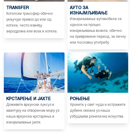
TRANSFER
АУТО ЗА
ИЗНАЈМЉИВАЊЕ
Хотелски трансфер обично
Изнајмљивање аутомобила се
укључује превоз до или од
односи на процес
хотела, често између
изнајмљивања возила, обично
аеродрома или воза и хотела.
на привремени период, за личну
или пословну употребу.
КРСТАРЕЊЕ И ЈАХТЕ
РОЊЕЊЕ
Доживите врхунски луксуз и
Уроните у свет чуда и истражите
авантуру на отвореном мору уз
дубине океана уз наша
наша врхунска крстарења и
узбудљива ронилачка искуства.
изнајмљивање јахти.