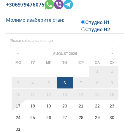
+306979476075
Молимо изаберите стан:
Студио Н1
Студио Н2
Please select a date range
AUGUST
2026
<
>
МО
ТУ
МИ
ТИ
ФР
СА
СУ
1
2
3
4
5
6
7
8
9
10
11
12
13
14
15
16
17
18
19
20
21
22
23
24
25
26
27
28
29
30
31