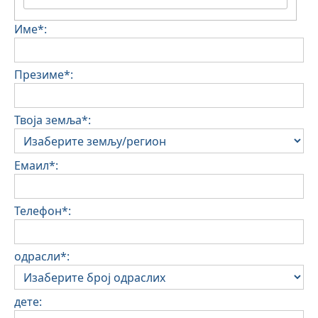
Име*:
Презиме*:
Твоја земља*:
Емаил*:
Телефон*:
одрасли*:
дете: