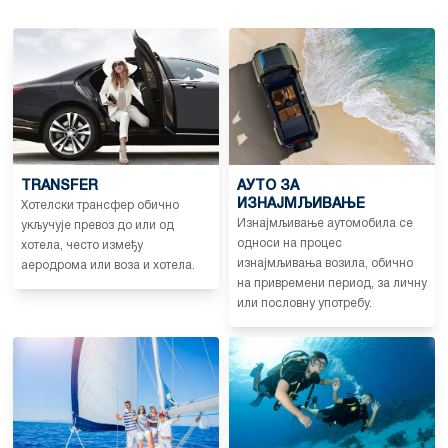
TRANSFER
АУТО ЗА
ИЗНАЈМЉИВАЊЕ
Хотелски трансфер обично
Изнајмљивање аутомобила се
укључује превоз до или од
односи на процес
хотела, често између
изнајмљивања возила, обично
аеродрома или воза и хотела.
на привремени период, за личну
или пословну употребу.