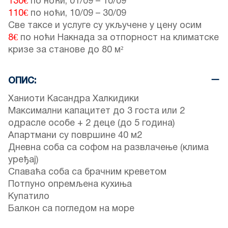
130€
по ноћи,
01/09
–
10/09
110€
по ноћи,
10/09
–
30/09
Све таксе и услуге су укључене у цену осим
8€
по ноћи Накнада за отпорност на климатске
кризе за станове до 80 м²
ОПИС:
Ханиоти Касандра Халкидики
Максимални капацитет до 3 госта или 2
одрасле особе + 2 деце (до 5 година)
Апартмани су површине 40 м2
Дневна соба са софом на развлачење (клима
уређај)
Спаваћа соба са брачним креветом
Потпуно опремљена кухиња
Купатило
Балкон са погледом на море