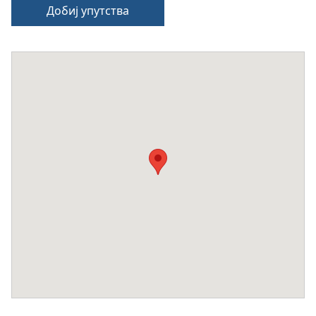
Добиј упутства