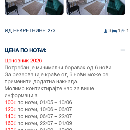
ИД НЕКРЕТНИНЕ:
273
3
1
1
ЦЕНА ПО НОЋИ:
Ценовник 2026
Потребан је минимални боравак од 6 ноћи.
За резервације краће од 6 ноћи може се
применити додатна накнада.
Молимо контактирајте нас за више
информација.
100€
по ноћи,
01/05
–
10/06
120€
по ноћи,
10/06
–
06/07
140€
по ноћи,
06/07
–
22/07
160€
по ноћи,
22/07
–
01/09