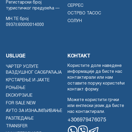
Регистарски број
СЕРРЕС
туристичког предузећа —
ОСТРВО ТАСОС
MH.TE број
СОЛУН
0937Ε60000014000
USLUGE
КОНТАКТ
Користите доле наведене
ЧАРТЕР УСЛУГЕ
информације да бисте нас
ВАЗДУШНОГ САОБРАЋАЈА
контактирали или нам
КРСТАРЕЊЕ И ЈАХТЕ
оставите поруку користећи
РОЊЕЊЕ
контакт форму.
ЕКСКУРЗИЈЕ
Можете користити грчки
FOR SALE NEW
или енглески језик да бисте
АУТО ЗА ИЗНАЈМЉИВАЊЕ
нас контактирали.
РАЗГЛЕДАЊЕ
+306979476075
TRANSFER