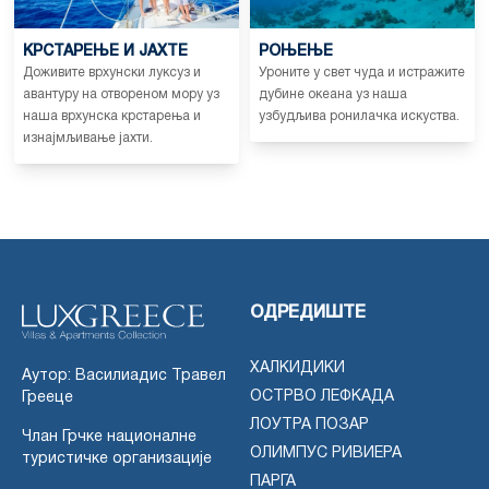
КРСТАРЕЊЕ И ЈАХТЕ
РОЊЕЊЕ
Доживите врхунски луксуз и
Уроните у свет чуда и истражите
авантуру на отвореном мору уз
дубине океана уз наша
наша врхунска крстарења и
узбудљива ронилачка искуства.
изнајмљивање јахти.
ОДРЕДИШТЕ
ХАЛКИДИКИ
Аутор: Василиадис Травел
ОСТРВО ЛЕФКАДА
Грееце
ЛОУТРА ПОЗАР
Члан Грчке националне
ОЛИМПУС РИВИЕРА
туристичке организације
ПАРГА