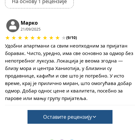
На основу 1 рецензије
доласка.
Долазак – 15:30 часова, одлазак – 10:30 часова
Овај објекат не захтева депозит за случај
Марко
штете током пријаве
21/09/2025
Међутим, одјава се може завршити тек након
★
★
★
★
★
★
★
★
★
★
(9/10)
прегледа општег стања куће
Удобни апартмани са свим неопходним за пријатан
Кућни љубимци нису дозвољени
боравак. Чисто, уредно, има све основно за одмор без
непотребног луксуза. Локација је веома згодна —
близу мора и центра Ханиотија, у близини су
продавнице, кафићи и све што је потребно. У исто
време, крај је прилично миран, што омогућава добар
одмор. Добар однос цене и квалитета, посебно за
парове или мању групу пријатеља.
Оставите рецензију