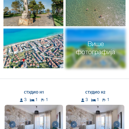
Више
фотографија
СТУДИО Н1
СТУДИО Н2
3
1
1
3
1
1
<
>
<
>