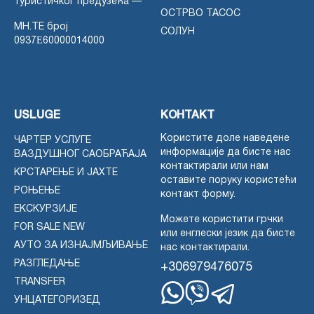
туристичког предузећа —
ОСТРВО ТАСОС
MH.TE број
СОЛУН
0937Ε60000014000
USLUGE
КОНТАКТ
Користите доле наведене
ЧАРТЕР УСЛУГЕ
информације да бисте нас
ВАЗДУШНОГ САОБРАЋАЈА
контактирали или нам
КРСТАРЕЊЕ И ЈАХТЕ
оставите поруку користећи
РОЊЕЊЕ
контакт форму.
ЕКСКУРЗИЈЕ
Можете користити грчки
FOR SALE NEW
или енглески језик да бисте
АУТО ЗА ИЗНАЈМЉИВАЊЕ
нас контактирали.
РАЗГЛЕДАЊЕ
+306979476075
TRANSFER
УНЦАТЕГОРИЗЕД
Whatsapp
Viber