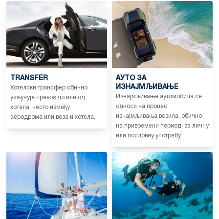
TRANSFER
АУТО ЗА
ИЗНАЈМЉИВАЊЕ
Хотелски трансфер обично
Изнајмљивање аутомобила се
укључује превоз до или од
односи на процес
хотела, често између
изнајмљивања возила, обично
аеродрома или воза и хотела.
на привремени период, за личну
или пословну употребу.