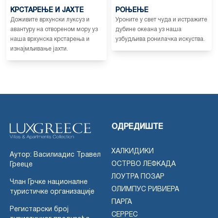
КРСТАРЕЊЕ И ЈАХТЕ
РОЊЕЊЕ
Доживите врхунски луксуз и
Уроните у свет чуда и истражите
авантуру на отвореном мору уз
дубине океана уз наша
наша врхунска крстарења и
узбудљива ронилачка искуства.
изнајмљивање јахти.
ОДРЕДИШТЕ
ХАЛКИДИКИ
Аутор: Василиадис Травел
ОСТРВО ЛЕФКАДА
Грееце
ЛОУТРА ПОЗАР
Члан Грчке националне
ОЛИМПУС РИВИЕРА
туристичке организације
ПАРГА
Регистарски број
СЕРРЕС