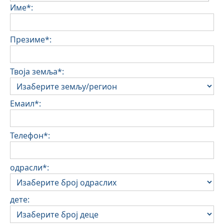
Име*:
Презиме*:
Твоја земља*:
Емаил*:
Телефон*:
одрасли*:
дете: