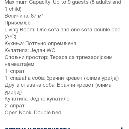
Maximum Capacity: Up to 9 guests (8 adults and
1 child)
Величина: 87 м²
Приземље
Living Room: One sofa and one sofa double bed
(A/C)
Кухиња: Потпуно опремљена
Купатила: Један WC
Спољни простор: Тераса са трпезаријским
намештајем
1. спрат
1. спаваћа соба: брачни кревет (клима уређај)
Друга спаваћа соба: Брачни кревет (клима
уређај)
Купатила: Једно купатило
2. спрат
Open Nook: Double bed