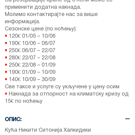
За резервације краће од 6 ноћи може се
применити додатна накнада.
Молимо контактирајте нас за више
информација.
Сезонске цене (по ноћењу):
•
120€
01/05
–
10/06
•
190€
10/06
–
06/07
•
250€
06/07
–
22/07
•
280€
22/07
–
22/08
•
250€
22/08
–
01/09
•
190€
01/09
–
10/09
•
140€
10/09
–
30/09
Све таксе и услуге су укључене у цену осим
•
Накнада за отпорност на климатску кризу од
15€ по ноћењу
ОПИС:
Кућа Никити Ситонија Халкидики