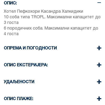
ОПИС:
Хотел Пефкохори Касандра Халкидики
10 соба типа TROPL. Максимални капацитет до
3 госта
6 породичних соба. Максимални капацитет до
4 госта
ОПРЕМА И ПОГОДНОСТИ
Постељина и пешкири
Клима уређај
ОПИС ЕКСТЕРИЈЕРА:
Ви-Фи бежични
Доручак (допуна на захтев)
Заједнички базен. Радно време: 10:00-14:00 и
18:00-20:00
УДАЉЕНОСТИ
Јавна башта са роштиљем (на захтев)
Постоји могућност паркирања на улици око
Плажа 600 м
имања (понекад нема довољно простора)
Центар села 300 м
ОПИС ПЛАЖЕ:
Још један бесплатни јавни паркинг доступан је
Супермаркет 500 м