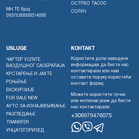
ОСТРВО ТАСОС
MH.TE број
СОЛУН
0937Ε60000014000
USLUGE
КОНТАКТ
Користите доле наведене
ЧАРТЕР УСЛУГЕ
информације да бисте нас
ВАЗДУШНОГ САОБРАЋАЈА
контактирали или нам
КРСТАРЕЊЕ И ЈАХТЕ
оставите поруку користећи
РОЊЕЊЕ
контакт форму.
ЕКСКУРЗИЈЕ
Можете користити грчки
FOR SALE NEW
или енглески језик да бисте
АУТО ЗА ИЗНАЈМЉИВАЊЕ
нас контактирали.
РАЗГЛЕДАЊЕ
+306979476075
TRANSFER
УНЦАТЕГОРИЗЕД
Whatsapp
Viber
Telegram