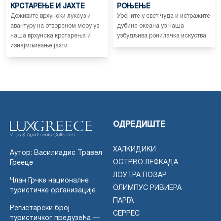
КРСТАРЕЊЕ И ЈАХТЕ
РОЊЕЊЕ
Доживите врхунски луксуз и
Уроните у свет чуда и истражите
авантуру на отвореном мору уз
дубине океана уз наша
наша врхунска крстарења и
узбудљива ронилачка искуства.
изнајмљивање јахти.
ОДРЕДИШТЕ
ХАЛКИДИКИ
Аутор: Василиадис Травел
ОСТРВО ЛЕФКАДА
Грееце
ЛОУТРА ПОЗАР
Члан Грчке националне
ОЛИМПУС РИВИЕРА
туристичке организације
ПАРГА
Регистарски број
СЕРРЕС
туристичког предузећа —