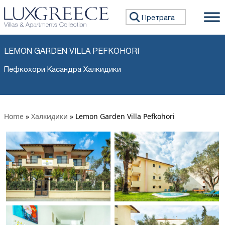
Претражи:
LEMON GARDEN VILLA PEFKOHORI
Пефкохори Касандра Халкидики
Home
»
Халкидики
»
Lemon Garden Villa Pefkohori