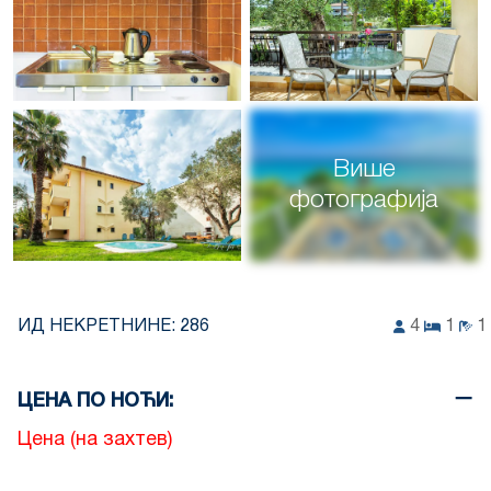
Више
фотографија
ИД НЕКРЕТНИНЕ:
286
4
1
1
ЦЕНА ПО НОЋИ:
Цена (на захтев)