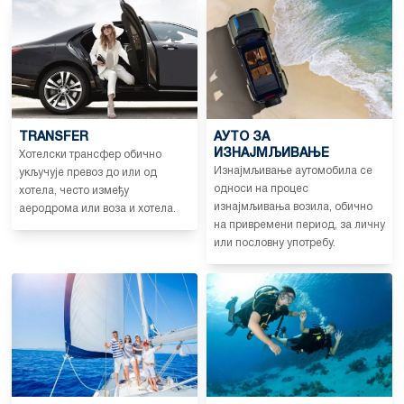
TRANSFER
АУТО ЗА
ИЗНАЈМЉИВАЊЕ
Хотелски трансфер обично
Изнајмљивање аутомобила се
укључује превоз до или од
односи на процес
хотела, често између
изнајмљивања возила, обично
аеродрома или воза и хотела.
на привремени период, за личну
или пословну употребу.