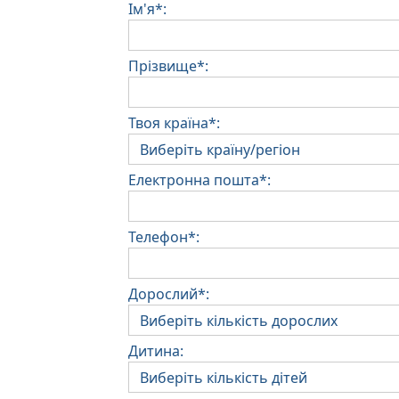
Ім'я*:
Прізвище*:
Твоя країна*:
Електронна пошта*:
Телефон*:
Дорослий*:
Дитина: