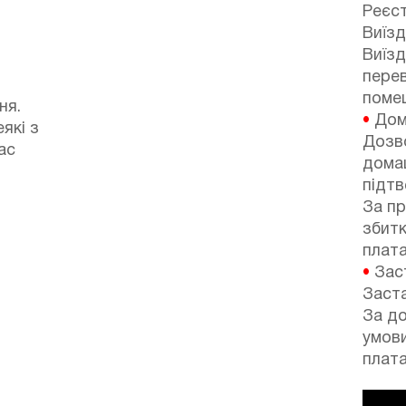
Реєст
Виїзд
Виїзд
перев
поме
ня.
•
Дом
які з
Дозв
ас
домаш
підтв
За п
збитк
плата
•
Зас
Заста
За до
умов
плата