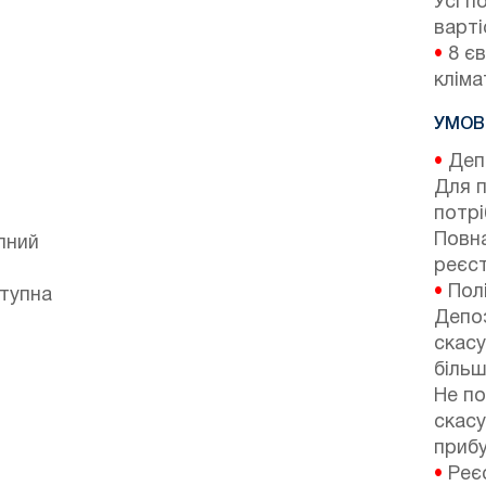
Усі п
варті
•
8 єв
кліма
УМОВ
•
Депо
Для 
потр
Повна
пний
реєст
•
Полі
ступна
Депоз
скасу
більш
Не по
скасу
прибу
•
Реєс