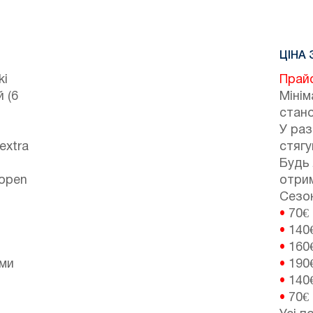
ЦІНА 
ki
Прай
 (6
Мінім
стано
У ра
extra
стягу
Будь 
 open
отрим
Сезонн
•
70€
•
140
•
160
іми
•
190
•
140
•
70€