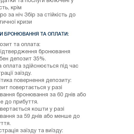
одатки та послуги включені у
сть, крім
ро за ніч Збір за стійкість до
тичної кризи
И БРОНЮВАННЯ ТА ОПЛАТИ:
зит та оплата:
підтвердження бронювання
ібен депозит 35%.
 оплата здійснюється під час
рації заїзду.
тика повернення депозиту:
ит повертається у разі
вання бронювання за 60 днів або
е до прибуття.
вертається кошти у разі
вання за 59 днів або менше до
ття.
трація заїзду та виїзду: