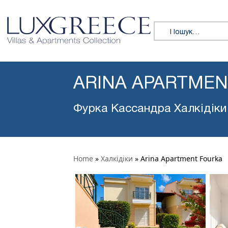
Пошук:
ARINA APARTME
Фурка Кассандра Халкідіки
Home
»
Халкідіки
»
Arina Apartment Fourka