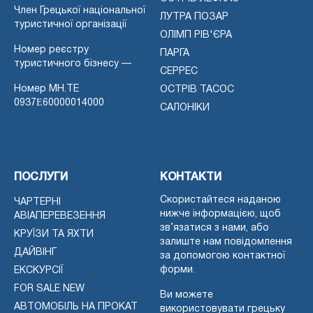
Член Грецької національної
ЛУТРА ПОЗАР
туристичної організації
ОЛІМП РІВ'ЄРА
Номер реєстру
ПАРГА
туристичного бізнесу —
СЕРРЕС
Номер MH.TE
ОСТРІВ ТАСОС
0937Ε60000014000
САЛОНІКИ
ПОСЛУГИ
КОНТАКТИ
Скористайтеся наданою
ЧАРТЕРНІ
нижче інформацією, щоб
АВІАПЕРЕВЕЗЕННЯ
зв’язатися з нами, або
КРУЇЗИ ТА ЯХТИ
залиште нам повідомлення
ДАЙВІНГ
за допомогою контактної
форми.
ЕКСКУРСІЇ
FOR SALE NEW
Ви можете
АВТОМОБІЛЬ НА ПРОКАТ
використовувати грецьку