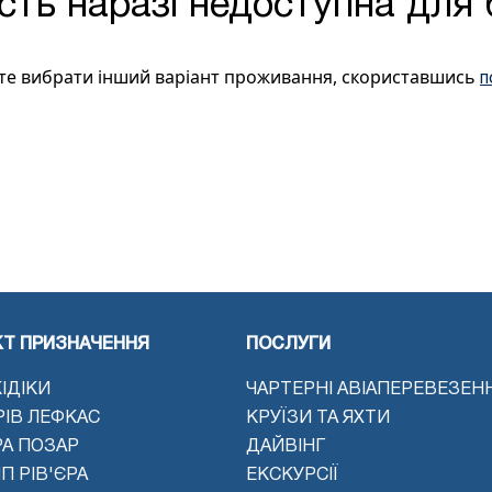
сть наразі недоступна для
те вибрати інший варіант проживання, скориставшись
п
КТ ПРИЗНАЧЕННЯ
ПОСЛУГИ
ІДІКИ
ЧАРТЕРНІ АВІАПЕРЕВЕЗЕН
РІВ ЛЕФКАС
КРУЇЗИ ТА ЯХТИ
РА ПОЗАР
ДАЙВІНГ
П РІВ'ЄРА
ЕКСКУРСІЇ