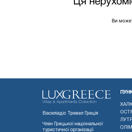
Ця нерухомі
Ви може
ПУН
ХАЛК
ОСТ
Василіадіс Тревел Греція
ЛУТ
Член Грецької національної
ОЛІМ
туристичної організації