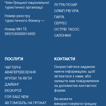
Член Грецької національної
ЛУТРА ПОЗАР
туристичної організації
ОЛІМП РІВ'ЄРА
Номер реєстру
ПАРГА
туристичного бізнесу —
СЕРРЕС
Номер MH.TE
ОСТРІВ ТАСОС
0937Ε60000014000
САЛОНІКИ
ПОСЛУГИ
КОНТАКТИ
Скористайтеся наданою
ЧАРТЕРНІ
нижче інформацією, щоб
АВІАПЕРЕВЕЗЕННЯ
зв’язатися з нами, або
КРУЇЗИ ТА ЯХТИ
залиште нам повідомлення
ДАЙВІНГ
за допомогою контактної
форми.
ЕКСКУРСІЇ
FOR SALE NEW
Ви можете
АВТОМОБІЛЬ НА ПРОКАТ
використовувати грецьку