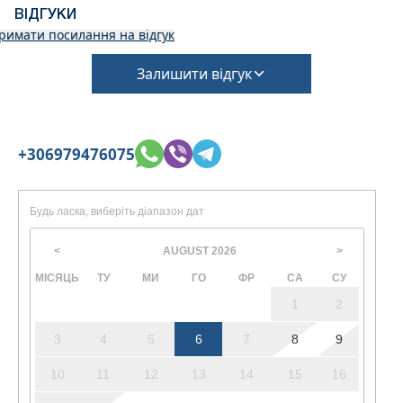
У закладі дружнє розміщення з невеликими
ВІДГУКИ
домашніми тваринами, тому це необхідно
римати посилання на відгук
підтвердити під час бронювання
(Потрібна додаткова плата за прибирання та
Залишити відгук
депозит на збитки)
+306979476075
Будь ласка, виберіть діапазон дат
AUGUST
2026
<
>
МІСЯЦЬ
ТУ
МИ
ГО
ФР
СА
СУ
1
2
3
4
5
6
7
8
9
10
11
12
13
14
15
16