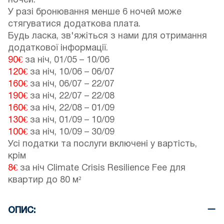
ночей.
У разі бронювання менше 6 ночей може
стягуватися додаткова плата.
Будь ласка, зв'яжіться з нами для отримання
додаткової інформації.
90€
за ніч,
01/05
–
10/06
120€
за ніч,
10/06
–
06/07
160€
за ніч,
06/07
–
22/07
190€
за ніч,
22/07
–
22/08
160€
за ніч,
22/08
–
01/09
130€
за ніч,
01/09
–
10/09
100€
за ніч,
10/09
–
30/09
Усі податки та послуги включені у вартість,
крім
8€
за ніч Climate Crisis Resilience Fee для
квартир до 80 м²
ОПИС: