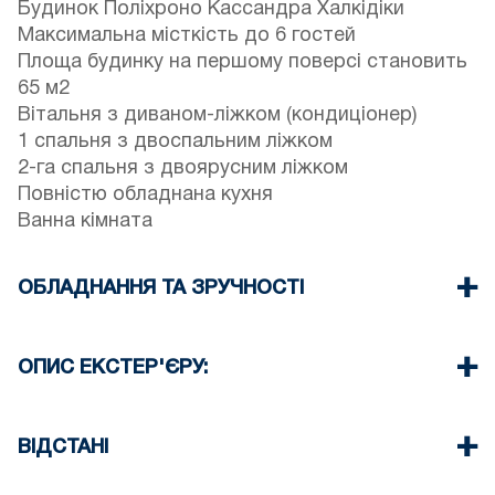
Будинок Поліхроно Кассандра Халкідіки
Максимальна місткість до 6 гостей
Площа будинку на першому поверсі становить
65 м2
Вітальня з диваном-ліжком (кондиціонер)
1 спальня з двоспальним ліжком
2-га спальня з двоярусним ліжком
Повністю обладнана кухня
Ванна кімната
ОБЛАДНАННЯ ТА ЗРУЧНОСТІ
Постільна білизна та рушники
Один Кондиціонер
ОПИС ЕКСТЕР'ЄРУ:
Телевізор з пласким екраном
Бездротовий Wi-Fi
Є можливість паркуватися на вулиці навколо
Пральна машина
помешкання.
ВІДСТАНІ
Праска та прасувальна дошка (на запит)
Прибирання при виїзді
Пляж 100 м