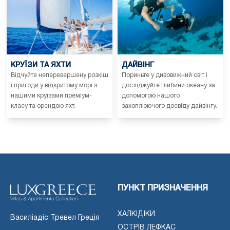
КРУЇЗИ ТА ЯХТИ
ДАЙВІНГ
Відчуйте неперевершену розкіш
Пориньте у дивовижний світ і
і пригоди у відкритому морі з
досліджуйте глибини океану за
нашими круїзами преміум-
допомогою нашого
класу та орендою яхт.
захоплюючого досвіду дайвінгу.
ПУНКТ ПРИЗНАЧЕННЯ
ХАЛКІДІКИ
Василіадіс Тревел Греція
ОСТРІВ ЛЕФКАС