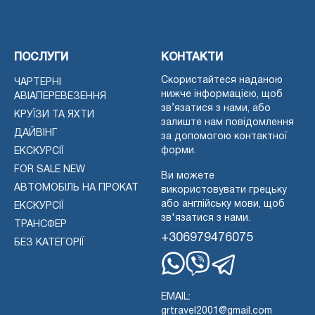
ПОСЛУГИ
КОНТАКТИ
Скористайтеся наданою
ЧАРТЕРНІ
нижче інформацією, щоб
АВІАПЕРЕВЕЗЕННЯ
зв’язатися з нами, або
КРУЇЗИ ТА ЯХТИ
залиште нам повідомлення
ДАЙВІНГ
за допомогою контактної
форми.
ЕКСКУРСІЇ
FOR SALE NEW
Ви можете
АВТОМОБІЛЬ НА ПРОКАТ
використовувати грецьку
або англійську мови, щоб
ЕКСКУРСІЇ
зв'язатися з нами.
ТРАНСФЕР
+306979476075
БЕЗ КАТЕГОРІЇ
Whatsapp
Viber
Telegram
EMAIL:
grtravel2001@gmail.com