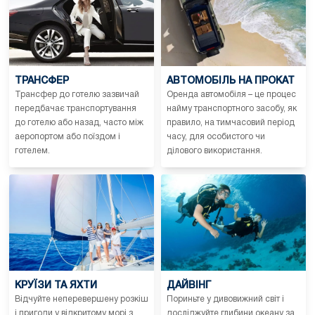
ТРАНСФЕР
АВТОМОБІЛЬ НА ПРОКАТ
Трансфер до готелю зазвичай
Оренда автомобіля – це процес
передбачає транспортування
найму транспортного засобу, як
до готелю або назад, часто між
правило, на тимчасовий період
аеропортом або поїздом і
часу, для особистого чи
готелем.
ділового використання.
КРУЇЗИ ТА ЯХТИ
ДАЙВІНГ
Відчуйте неперевершену розкіш
Пориньте у дивовижний світ і
і пригоди у відкритому морі з
досліджуйте глибини океану за