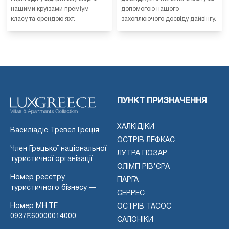
нашими круїзами преміум-
допомогою нашого
класу та орендою яхт.
захоплюючого досвіду дайвінгу.
ПУНКТ ПРИЗНАЧЕННЯ
ХАЛКІДІКИ
Василіадіс Тревел Греція
ОСТРІВ ЛЕФКАС
Член Грецької національної
ЛУТРА ПОЗАР
туристичної організації
ОЛІМП РІВ'ЄРА
Номер реєстру
ПАРГА
туристичного бізнесу —
СЕРРЕС
Номер MH.TE
ОСТРІВ ТАСОС
0937Ε60000014000
САЛОНІКИ