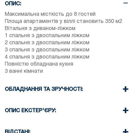
ОПИС:
Максимальна місткість до 8 гостей
Площа апартаментів у віллі становить 350 м2
Вітальня з диваном-ліжком
1 спальня з двоспальним ліжком
2 спальня з двоспальним ліжком
3 спальня з двоспальним ліжком
4 спальня з двоспальним ліжком
Повністю обладнана кухня
3 ванні кімнати
ОБЛАДНАННЯ ТА ЗРУЧНОСТІ:
Постільна білизна та рушники
Кондиціонер
ОПИС ЕКСТЕР'ЄРУ:
Wi-Fi
Супутникове телебачення
Власний басейн
Посудомийна машина
Приватний сад
ВІДСТАНІ: