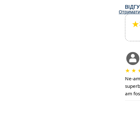
ВІДГ
Отримати
★
★
★
Ne-am 
superb
am fos