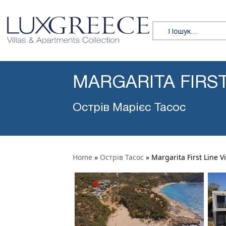
Пошук:
MARGARITA FIRST
Острів Марієс Тасос
Home
»
Острів Тасос
»
Margarita First Line V