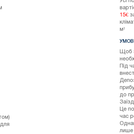
Усі п
м
варті
15€
за
кліма
м²
УМОВ
Щоб 
необх
Під ч
внест
Депоз
прибу
до пр
Заїзд
Це по
час р
том)
Одна
 для
лише 