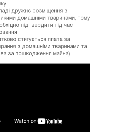
нку
ладі дружнє розміщення з
ликими домашніми тваринами, тому
обхідно підтвердити під час
ювання
тково стягується плата за
ирання з домашніми тваринами та
ава за пошкодження майна)