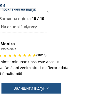
УКИ
 посилання на відгук
Загальна оцінка:
10 / 10
На основі 1 відгуку
Monica
19/06/2026
★
★
★
★
★
★
★
★
(10/10)
simtit minunat! Casa este absolut
a! De 2 ani venim aici si de fiecare data
t f multumiti!
Залишити відгук