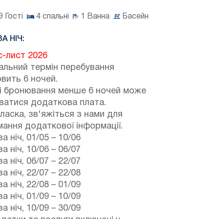
9
Гості
4
спальні
1
Ванна
Басейн
ЗА НІЧ:
с-лист 2026
альний термін перебування
вить 6 ночей.
зі бронювання менше 6 ночей може
ватися додаткова плата.
ласка, зв'яжіться з нами для
ання додаткової інформації.
а ніч,
01/05
–
10/06
а ніч,
10/06
–
06/07
а ніч,
06/07
–
22/07
а ніч,
22/07
–
22/08
а ніч,
22/08
–
01/09
а ніч,
01/09
–
10/09
а ніч,
10/09
–
30/09