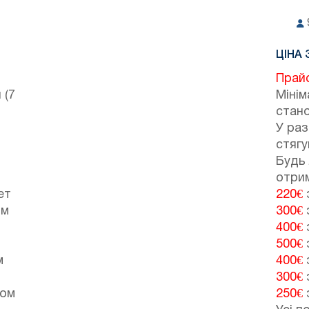
ЦІНА 
Прай
 (7
Мінім
стано
У ра
стягу
Будь 
отрим
ет
220€
з
ом
300€
з
400€
з
500€
з
м
400€
з
300€
з
ном
250€
з