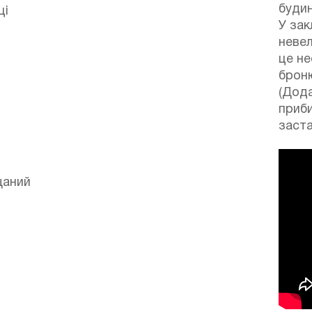
буди
ці
У зак
неве
це не
брон
(Дода
приб
заст
щаний