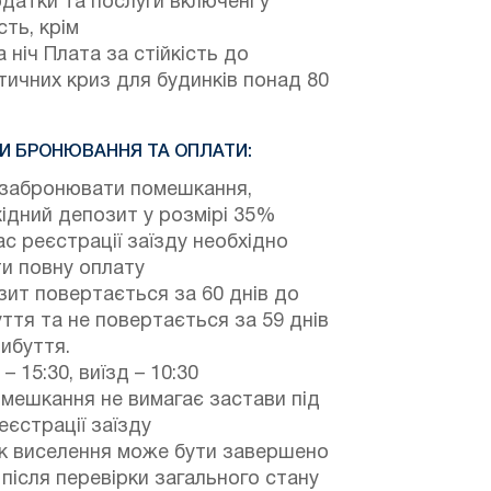
одатки та послуги включені у
сть, крім
 ніч Плата за стійкість до
тичних криз для будинків понад 80
И БРОНЮВАННЯ ТА ОПЛАТИ:
забронювати помешкання,
ідний депозит у розмірі 35%
ас реєстрації заїзду необхідно
и повну оплату
ит повертається за 60 днів до
ття та не повертається за 59 днів
ибуття.
 – 15:30, виїзд – 10:30
мешкання не вимагає застави під
еєстрації заїзду
к виселення може бути завершено
після перевірки загального стану