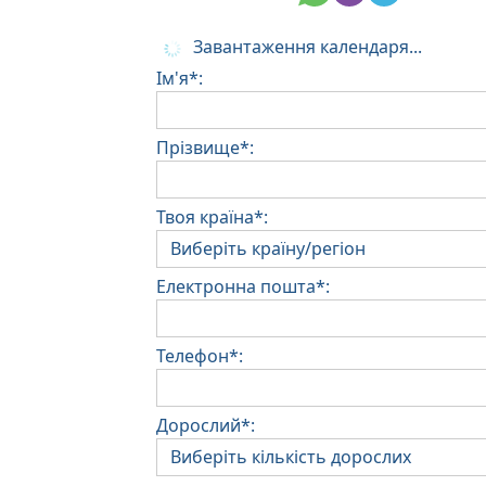
Завантаження календаря...
Ім'я*:
Прізвище*:
Твоя країна*:
Електронна пошта*:
Телефон*:
Дорослий*: