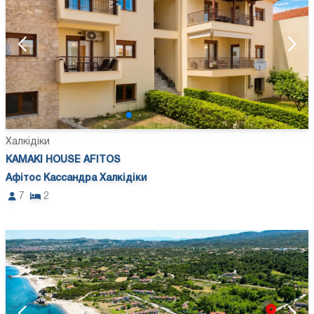
Халкідіки
KAMAKI HOUSE AFITOS
Афітос Кассандра Халкідіки
7
2