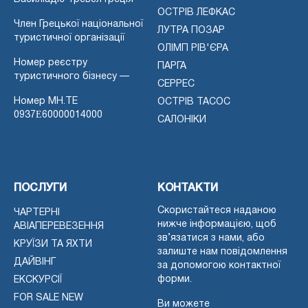
ОСТРІВ ЛЕФКАС
Член Грецької національної
ЛУТРА ПОЗАР
туристичної організації
ОЛІМП РІВ'ЄРА
Номер реєстру
ПАРГА
туристичного бізнесу —
СЕРРЕС
Номер MH.TE
ОСТРІВ ТАСОС
0937Ε60000014000
САЛОНІКИ
ПОСЛУГИ
КОНТАКТИ
Скористайтеся наданою
ЧАРТЕРНІ
нижче інформацією, щоб
АВІАПЕРЕВЕЗЕННЯ
зв’язатися з нами, або
КРУЇЗИ ТА ЯХТИ
залиште нам повідомлення
ДАЙВІНГ
за допомогою контактної
форми.
ЕКСКУРСІЇ
FOR SALE NEW
Ви можете