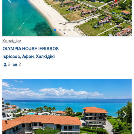
Халкідіки
OLYMPIA HOUSE IERISSOS
Ієріссос, Афон, Халкідікі
9
2