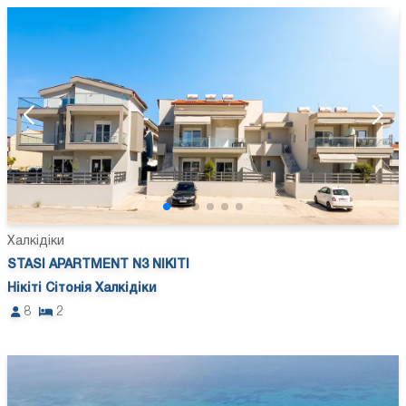
Халкідіки
STASI APARTMENT N3 NIKITI
Нікіті Сітонія Халкідіки
8
2