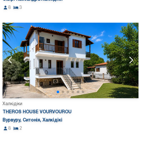
8
3
Халкідіки
THEROS HOUSE VOURVOUROU
Вурвуру, Ситонія, Халкідікі
8
2