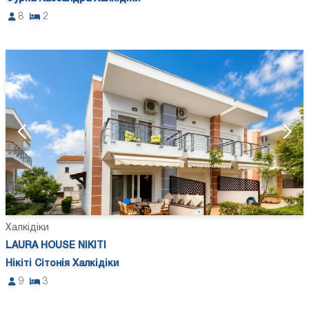
8
2
Халкідіки
LAURA HOUSE NIKITI
Нікіті Сітонія Халкідіки
9
3