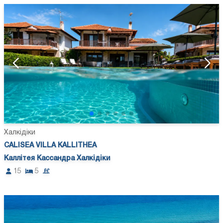
Халкідіки
CALISEA VILLA KALLITHEA
Каллітея Кассандра Халкідіки
15
5