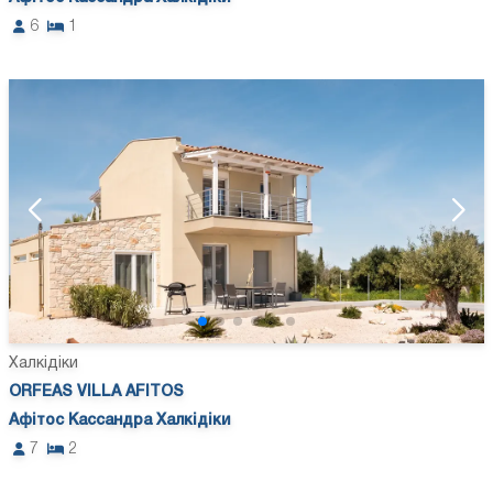
6
1
Халкідіки
ORFEAS VILLA AFITOS
Афітос Кассандра Халкідіки
7
2