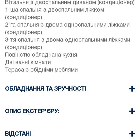
Вітальня з двоспальним диваном (кондиціонер)
1-ша спальня з двоспальним ліжком
(кондиціонер)
2-га спальня з двома односпальними ліжками
(кондиціонер)
3-тя спальня з двома односпальними ліжками
(кондиціонер)
Повністю обладнана кухня
Дві ванні кімнати
Тераса з обідніми меблями
ОБЛАДНАННЯ ТА ЗРУЧНОСТІ
Постільна білизна та рушники
Чотири кондиціонери
ОПИС ЕКСТЕР'ЄРУ:
Телевізор з пласким екраном
Wi-Fi бездротовий
Приватний сад
Пральна машина
Є місце для паркування на вулиці навколо
ВІДСТАНІ
Праска і прасувальна дошка
будинку (іноді місця не вистачає)