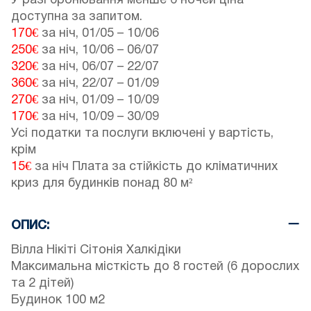
У разі бронювання менше 6 ночей ціна
доступна за запитом.
170€
за ніч,
01/05
–
10/06
250€
за ніч,
10/06
–
06/07
320€
за ніч,
06/07
–
22/07
360€
за ніч,
22/07
–
01/09
270€
за ніч,
01/09
–
10/09
170€
за ніч,
10/09
–
30/09
Усі податки та послуги включені у вартість,
крім
15€
за ніч Плата за стійкість до кліматичних
криз для будинків понад 80 м²
ОПИС:
Вілла Нікіті Сітонія Халкідіки
Максимальна місткість до 8 гостей (6 дорослих
та 2 дітей)
Будинок 100 м2