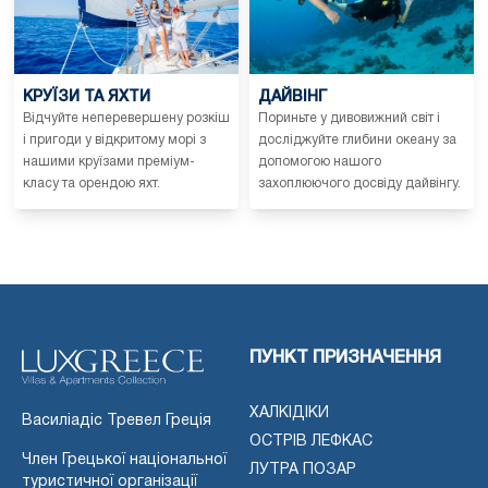
КРУЇЗИ ТА ЯХТИ
ДАЙВІНГ
Відчуйте неперевершену розкіш
Пориньте у дивовижний світ і
і пригоди у відкритому морі з
досліджуйте глибини океану за
нашими круїзами преміум-
допомогою нашого
класу та орендою яхт.
захоплюючого досвіду дайвінгу.
ПУНКТ ПРИЗНАЧЕННЯ
ХАЛКІДІКИ
Василіадіс Тревел Греція
ОСТРІВ ЛЕФКАС
Член Грецької національної
ЛУТРА ПОЗАР
туристичної організації