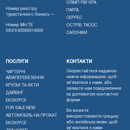
ОЛІМП РІВ'ЄРА
Номер реєстру
ПАРГА
туристичного бізнесу —
СЕРРЕС
Номер MH.TE
ОСТРІВ ТАСОС
0937Ε60000014000
САЛОНІКИ
ПОСЛУГИ
КОНТАКТИ
Скористайтеся наданою
ЧАРТЕРНІ
нижче інформацією, щоб
АВІАПЕРЕВЕЗЕННЯ
зв’язатися з нами, або
КРУЇЗИ ТА ЯХТИ
залиште нам повідомлення
ДАЙВІНГ
за допомогою контактної
форми.
ЕКСКУРСІЇ
FOR SALE NEW
Ви можете
АВТОМОБІЛЬ НА ПРОКАТ
використовувати грецьку
або англійську мови, щоб
ЕКСКУРСІЇ
зв'язатися з нами.