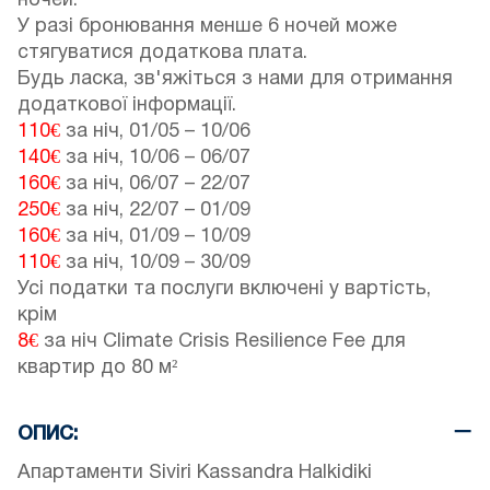
ночей.
У разі бронювання менше 6 ночей може
стягуватися додаткова плата.
Будь ласка, зв'яжіться з нами для отримання
додаткової інформації.
110€
за ніч,
01/05
–
10/06
140€
за ніч,
10/06
–
06/07
160€
за ніч,
06/07
–
22/07
250€
за ніч,
22/07
–
01/09
160€
за ніч,
01/09
–
10/09
110€
за ніч,
10/09
–
30/09
Усі податки та послуги включені у вартість,
крім
8€
за ніч Climate Crisis Resilience Fee для
квартир до 80 м²
ОПИС:
Апартаменти Siviri Kassandra Halkidiki