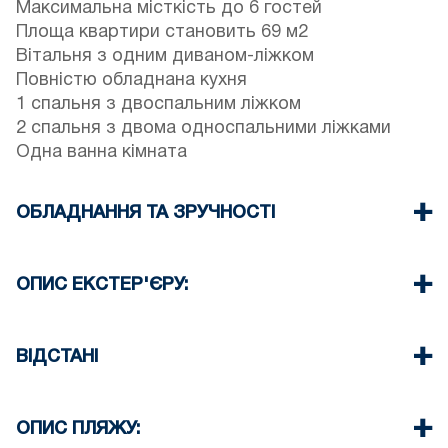
Максимальна місткість до 6 гостей
Площа квартири становить 69 м2
Вітальня з одним диваном-ліжком
Повністю обладнана кухня
1 спальня з двоспальним ліжком
2 спальня з двома односпальними ліжками
Одна ванна кімната
ОБЛАДНАННЯ ТА ЗРУЧНОСТІ
Постільна білизна та рушники
Два кондиціонери
ОПИС ЕКСТЕР'ЄРУ:
Телевізор з пласким екраном
Бездротовий Wi-Fi
Безкоштовна громадська парковка
Пральна машина
розташована за 30 метрів від помешкання.
ВІДСТАНІ
Прибирання при виїзді
Пляж 70 м
Центр села 0 м
ОПИС ПЛЯЖУ:
Супермаркет 150 м