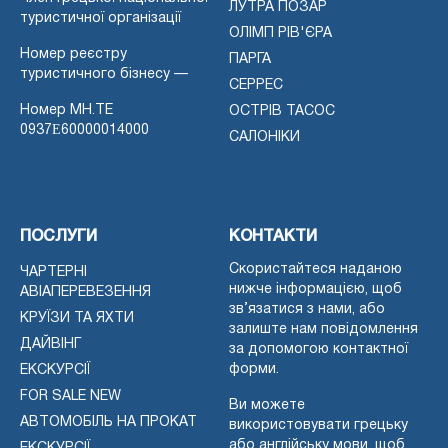
ЛУТРА ПОЗАР
туристичної організації
ОЛІМП РІВ'ЄРА
Номер реєстру
ПАРГА
туристичного бізнесу —
СЕРРЕС
Номер MH.TE
ОСТРІВ ТАСОС
0937Ε60000014000
САЛОНІКИ
ПОСЛУГИ
КОНТАКТИ
Скористайтеся наданою
ЧАРТЕРНІ
нижче інформацією, щоб
АВІАПЕРЕВЕЗЕННЯ
зв’язатися з нами, або
КРУЇЗИ ТА ЯХТИ
залиште нам повідомлення
ДАЙВІНГ
за допомогою контактної
форми.
ЕКСКУРСІЇ
FOR SALE NEW
Ви можете
АВТОМОБІЛЬ НА ПРОКАТ
використовувати грецьку
або англійську мови, щоб