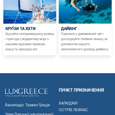
КРУЇЗИ ТА ЯХТИ
ДАЙВІНГ
Відчуйте неперевершену розкіш
Пориньте у дивовижний світ і
і пригоди у відкритому морі з
досліджуйте глибини океану за
нашими круїзами преміум-
допомогою нашого
класу та орендою яхт.
захоплюючого досвіду дайвінгу.
ПУНКТ ПРИЗНАЧЕННЯ
ХАЛКІДІКИ
Василіадіс Тревел Греція
ОСТРІВ ЛЕФКАС
Член Грецької національної