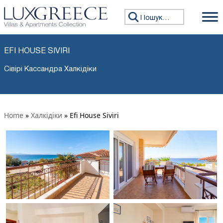
Пошук:
EFI HOUSE SIVIRI
Сівірі Кассандра Халкідіки
Home
»
Халкідіки
»
Efi House Siviri