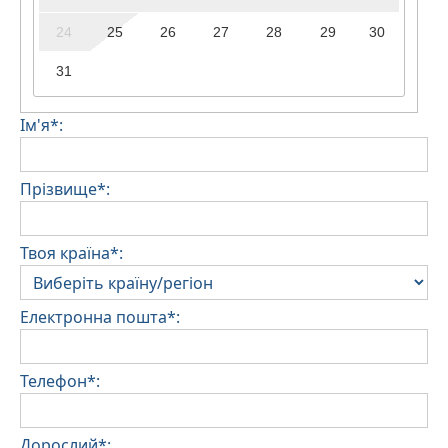
24
25
26
27
28
29
30
31
Ім'я*:
Прізвище*:
Твоя країна*:
Електронна пошта*:
Телефон*:
Дорослий*: