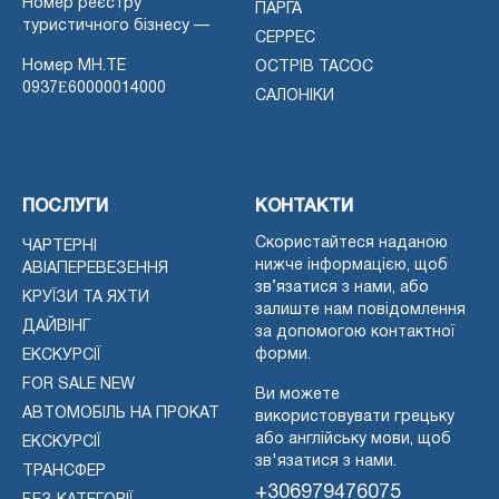
Номер реєстру
ПАРГА
туристичного бізнесу —
СЕРРЕС
Номер MH.TE
ОСТРІВ ТАСОС
0937Ε60000014000
САЛОНІКИ
ПОСЛУГИ
КОНТАКТИ
Скористайтеся наданою
ЧАРТЕРНІ
нижче інформацією, щоб
АВІАПЕРЕВЕЗЕННЯ
зв’язатися з нами, або
КРУЇЗИ ТА ЯХТИ
залиште нам повідомлення
ДАЙВІНГ
за допомогою контактної
форми.
ЕКСКУРСІЇ
FOR SALE NEW
Ви можете
АВТОМОБІЛЬ НА ПРОКАТ
використовувати грецьку
або англійську мови, щоб
ЕКСКУРСІЇ
зв'язатися з нами.
ТРАНСФЕР
+306979476075