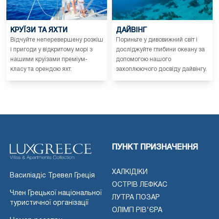
КРУЇЗИ ТА ЯХТИ
ДАЙВІНГ
Відчуйте неперевершену розкіш
Пориньте у дивовижний світ і
і пригоди у відкритому морі з
досліджуйте глибини океану за
нашими круїзами преміум-
допомогою нашого
класу та орендою яхт.
захоплюючого досвіду дайвінгу.
ПУНКТ ПРИЗНАЧЕННЯ
ХАЛКІДІКИ
Василіадіс Тревел Греція
ОСТРІВ ЛЕФКАС
Член Грецької національної
ЛУТРА ПОЗАР
туристичної організації
ОЛІМП РІВ'ЄРА