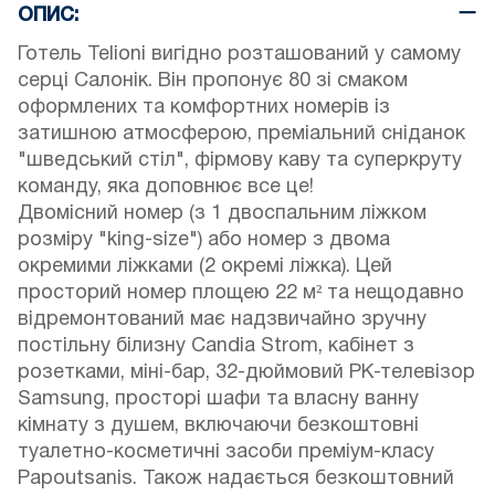
ОПИС:
Готель Telioni вигідно розташований у самому
серці Салонік. Він пропонує 80 зі смаком
оформлених та комфортних номерів із
затишною атмосферою, преміальний сніданок
"шведський стіл", фірмову каву та суперкруту
команду, яка доповнює все це!
Двомісний номер (з 1 двоспальним ліжком
розміру "king-size") або номер з двома
окремими ліжками (2 окремі ліжка). Цей
просторий номер площею 22 м² та нещодавно
відремонтований має надзвичайно зручну
постільну білизну Candia Strom, кабінет з
розетками, міні-бар, 32-дюймовий РК-телевізор
Samsung, просторі шафи та власну ванну
кімнату з душем, включаючи безкоштовні
туалетно-косметичні засоби преміум-класу
Papoutsanis. Також надається безкоштовний