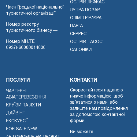
ОСТРІВ ЛЕФКАС
Член Грецької національної
ЛУТРА ПОЗАР
туристичної організації
ОЛІМП РІВ'ЄРА
Номер реєстру
ПАРГА
туристичного бізнесу —
СЕРРЕС
Номер MH.TE
ОСТРІВ ТАСОС
0937Ε60000014000
САЛОНІКИ
ПОСЛУГИ
КОНТАКТИ
Скористайтеся наданою
ЧАРТЕРНІ
нижче інформацією, щоб
АВІАПЕРЕВЕЗЕННЯ
зв’язатися з нами, або
КРУЇЗИ ТА ЯХТИ
залиште нам повідомлення
ДАЙВІНГ
за допомогою контактної
форми.
ЕКСКУРСІЇ
FOR SALE NEW
Ви можете