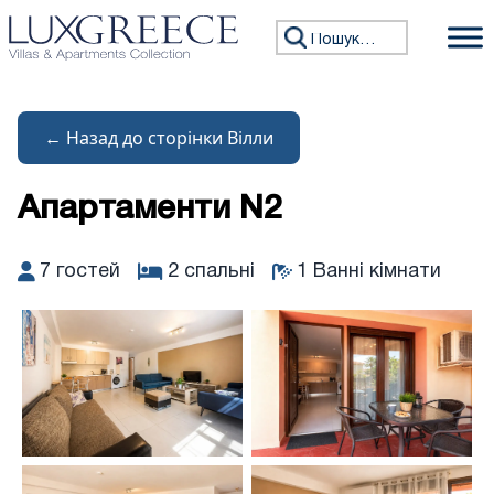
Перейти до змісту
Пошук:
← Назад до сторінки Вілли
Апартаменти N2
7 гостей
2 спальні
1 Ванні кімнати