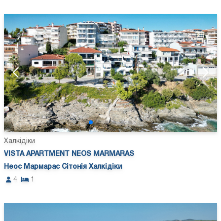
Халкідіки
VISTA APARTMENT NEOS MARMARAS
Неос Мармарас Сітонія Халкідіки
4
1