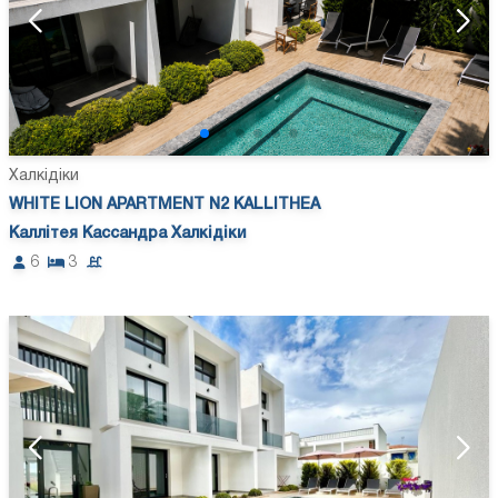
Халкідіки
WHITE LION APARTMENT N2 KALLITHEA
Каллітея Кассандра Халкідіки
6
3