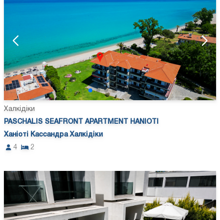
Халкідіки
PASCHALIS SEAFRONT APARTMENT HANIOTI
Ханіоті Кассандра Халкідіки
4
2