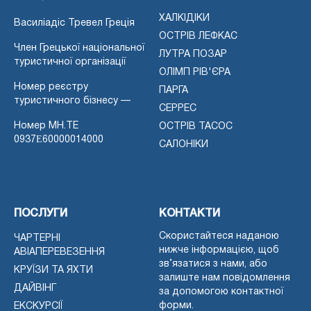
ХАЛКІДІКИ
Василіадіс Тревел Греція
ОСТРІВ ЛЕФКАС
Член Грецької національної
ЛУТРА ПОЗАР
туристичної організації
ОЛІМП РІВ'ЄРА
Номер реєстру
ПАРГА
туристичного бізнесу —
СЕРРЕС
Номер MH.TE
ОСТРІВ ТАСОС
0937Ε60000014000
САЛОНІКИ
ПОСЛУГИ
КОНТАКТИ
Скористайтеся наданою
ЧАРТЕРНІ
нижче інформацією, щоб
АВІАПЕРЕВЕЗЕННЯ
зв’язатися з нами, або
КРУЇЗИ ТА ЯХТИ
залиште нам повідомлення
ДАЙВІНГ
за допомогою контактної
форми.
ЕКСКУРСІЇ