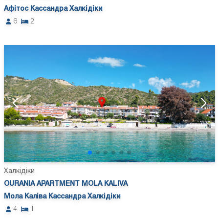
Афітос Кассандра Халкідіки
6
2
Халкідіки
OURANIA APARTMENT MOLA KALIVA
Мола Каліва Кассандра Халкідіки
4
1