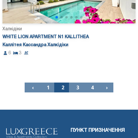
Халкідіки
WHITE LION APARTMENT N1 KALLITHEA
Каллітея Кассандра Халкідіки
6
3
‹
1
2
3
4
›
ПУНКТ ПРИЗНАЧЕННЯ