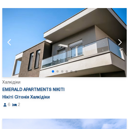
Халкідіки
EMERALD APARTMENTS NIKITI
Нікіті Сітонія Халкідіки
6
2