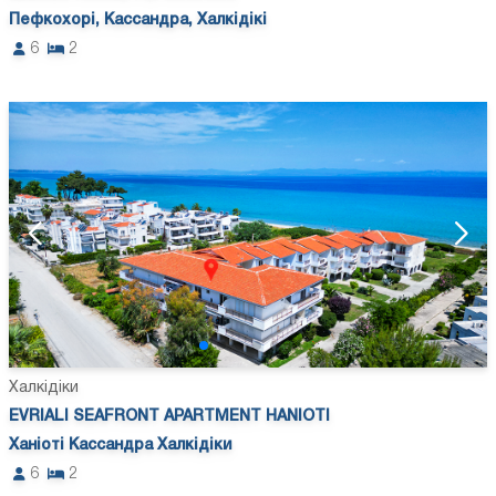
Пефкохорі, Кассандра, Халкідікі
6
2
Халкідіки
EVRIALI SEAFRONT APARTMENT HANIOTI
Ханіоті Кассандра Халкідіки
6
2