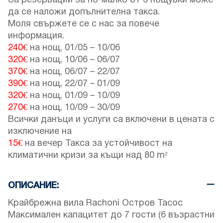
За резервации за по-малко от 6 нощувки може
да се наложи допълнителна такса.
Моля свържете се с нас за повече
информация.
240€
на нощ,
01/05
–
10/06
320€
на нощ,
10/06
–
06/07
370€
на нощ,
06/07
–
22/07
390€
на нощ,
22/07
–
01/09
320€
на нощ,
01/09
–
10/09
270€
на нощ,
10/09
–
30/09
Всички данъци и услуги са включени в цената с
изключение на
15€
на вечер Такса за устойчивост на
климатични кризи за къщи над 80 m²
ОПИСАНИЕ:
Крайбрежна вила Rachoni Остров Тасос
Максимален капацитет до 7 гости (6 възрастни