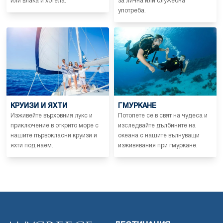
или влака и хотела.
за лична или служебна
употреба.
КРУИЗИ И ЯХТИ
ГМУРКАНЕ
Изживейте върховния лукс и
Потопете се в свят на чудеса и
приключение в открито море с
изследвайте дълбините на
нашите първокласни круизи и
океана с нашите вълнуващи
яхти под наем.
изживявания при гмуркане.