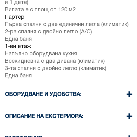
и 1 дете)
Вилата е с площ от 120 м2
Партер
Първа спалня с две единични легла (климатик)
2-ра спалня с двойно легло (A/C)
Една баня
1-ви етаж
Напълно оборудвана кухня
Всекидневна с два дивана (климатик)
3-та спалня с двойно легло (климатик)
Една баня
ОБОРУДВАНЕ И УДОБСТВА:
Спално бельо и кърпи
Четири климатика
ОПИСАНИЕ НА ЕКСТЕРИОРА:
Сателитна телевизия
Wi-Fi
Частна градина с барбекю (при поискване)
Съдомиялна
Паркоместа за гостите на комплекса (понякога