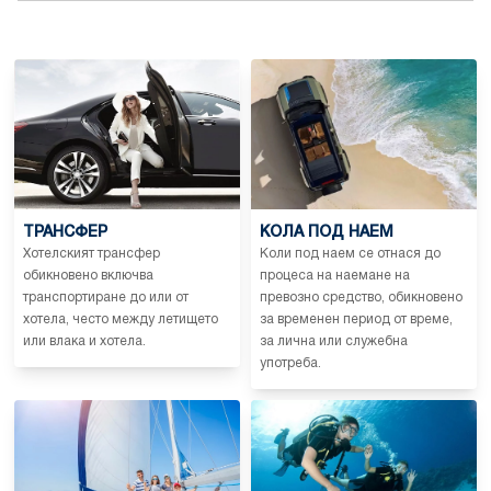
ТРАНСФЕР
КОЛА ПОД НАЕМ
Хотелският трансфер
Коли под наем се отнася до
обикновено включва
процеса на наемане на
транспортиране до или от
превозно средство, обикновено
хотела, често между летището
за временен период от време,
или влака и хотела.
за лична или служебна
употреба.