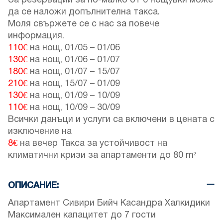
За резервации за по-малко от 6 нощувки може
да се наложи допълнителна такса.
Моля свържете се с нас за повече
информация.
110€
на нощ,
01/05
–
01/06
130€
на нощ,
01/06
–
01/07
180€
на нощ,
01/07
–
15/07
210€
на нощ,
15/07
–
01/09
130€
на нощ,
01/09
–
10/09
110€
на нощ,
10/09
–
30/09
Всички данъци и услуги са включени в цената с
изключение на
8€
на вечер Такса за устойчивост на
климатични кризи за апартаменти до 80 m²
ОПИСАНИЕ:
Апартамент Сивири Бийч Касандра Халкидики
Максимален капацитет до 7 гости