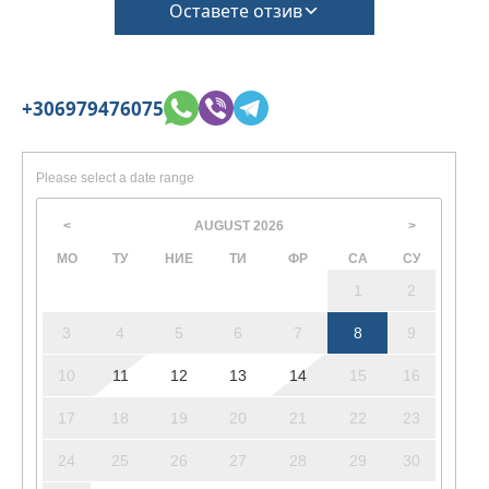
потвърдено по време на резервацията
Оставете отзив
(Ще се изискват допълнителни такси за такса
за почистване и депозит за щети)
+306979476075
Please select a date range
AUGUST
2026
<
>
МО
ТУ
НИЕ
ТИ
ФР
СА
СУ
1
2
3
4
5
6
7
8
9
10
11
12
13
14
15
16
17
18
19
20
21
22
23
24
25
26
27
28
29
30