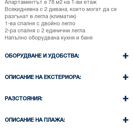
Апартаментът е 78 м2 на 1-ви етаж
Всекидневна с 2 дивана, които могат да се
разгънат в легла (климатик)
1-ва спалня с двойно легло
2-ра спалня с 2 единични легла
Напълно оборудвана кухня и баня
ОБОРУДВАНЕ И УДОБСТВА:
Спално бельо и кърпи
Климатик
ОПИСАНИЕ НА ЕКСТЕРИОРА:
Телевизор и Wi-Fi
Пералня
Паркоместа за гостите на комплекса (понякога
Почистване веднъж при напускане
няма достатъчно място)
РАЗСТОЯНИЯ:
Има възможност за паркиране на улицата
пред комплекса
Плаж 100м
Друг безплатен обществен паркинг на 100
Село 150м
ОПИСАНИЕ НА ПЛАЖА:
метра от имота
Минимаркет 100м
Таверна и ресторант 350 м
Плажът в Сивири е пясъчен