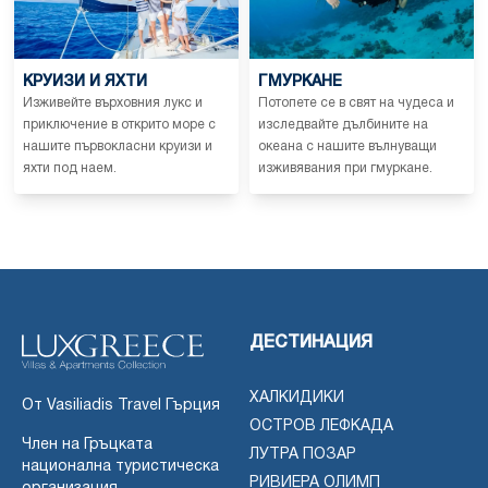
КРУИЗИ И ЯХТИ
ГМУРКАНЕ
Изживейте върховния лукс и
Потопете се в свят на чудеса и
приключение в открито море с
изследвайте дълбините на
нашите първокласни круизи и
океана с нашите вълнуващи
яхти под наем.
изживявания при гмуркане.
ДЕСТИНАЦИЯ
ХАЛКИДИКИ
От Vasiliadis Travel Гърция
ОСТРОВ ЛЕФКАДА
Член на Гръцката
ЛУТРА ПОЗАР
национална туристическа
РИВИЕРА ОЛИМП