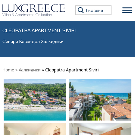
Търсене за:
CLEOPATRA APARTMENT SIVIRI
Сивири Касандра Халкидики
Home
»
Халкидики
»
Cleopatra Apartment Siviri