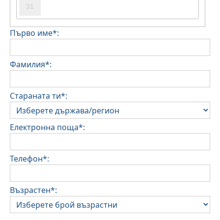
31
Първо име*:
Фамилия*:
Стараната ти*:
Електронна поща*:
Телефон*:
Възрастен*: