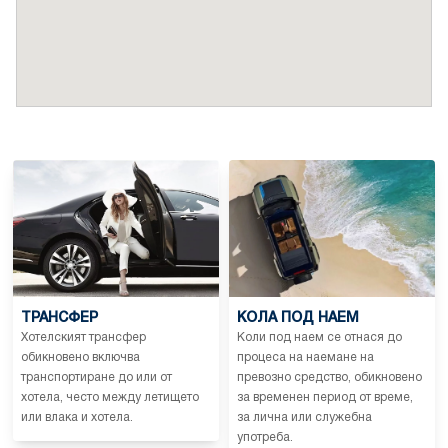
ТРАНСФЕР
КОЛА ПОД НАЕМ
Хотелският трансфер
Коли под наем се отнася до
обикновено включва
процеса на наемане на
транспортиране до или от
превозно средство, обикновено
хотела, често между летището
за временен период от време,
или влака и хотела.
за лична или служебна
употреба.