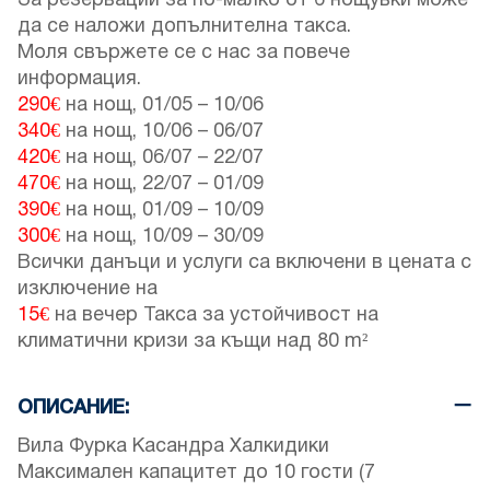
За резервации за по-малко от 6 нощувки може
да се наложи допълнителна такса.
Моля свържете се с нас за повече
информация.
290€
на нощ,
01/05
–
10/06
340€
на нощ,
10/06
–
06/07
420€
на нощ,
06/07
–
22/07
470€
на нощ,
22/07
–
01/09
390€
на нощ,
01/09
–
10/09
300€
на нощ,
10/09
–
30/09
Всички данъци и услуги са включени в цената с
изключение на
15€
на вечер Такса за устойчивост на
климатични кризи за къщи над 80 m²
ОПИСАНИЕ:
Вила Фурка Касандра Халкидики
Максимален капацитет до 10 гости (7