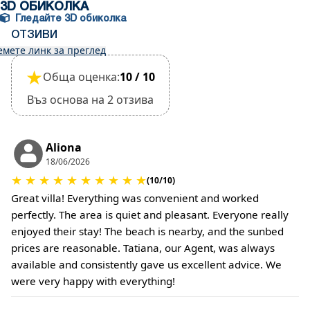
Мястото за настаняване е подходящо за
3D ОБИКОЛКА
малки домашни любимци и трябва да бъде
Гледайте 3D обиколка
потвърдено по време на резервацията
ОТЗИВИ
емете линк за преглед
(Ще се изискват допълнителни такси за такса
за почистване и депозит за щети)
★
Обща оценка:
10 / 10
Въз основа на 2 отзива
Aliona
18/06/2026
★
★
★
★
★
★
★
★
★
★
(10/10)
Great villa! Everything was convenient and worked
perfectly. The area is quiet and pleasant. Everyone really
enjoyed their stay! The beach is nearby, and the sunbed
prices are reasonable. Tatiana, our Agent, was always
available and consistently gave us excellent advice. We
were very happy with everything!