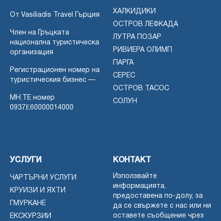
ХАЛКИДИКИ
От Vasiliadis Travel Гърция
ОСТРОВ ЛЕФКАДА
Член на Гръцката
ЛУТРА ПОЗАР
национална туристическа
РИВИЕРА ОЛИМП
организация
ПАРГА
Регистрационен номер на
СЕРЕС
туристическия бизнес —
ОСТРОВ ТАСОС
MH.TE номер
СОЛУН
0937Ε60000014000
УСЛУГИ
КОНТАКТ
Използвайте
ЧАРТЪРНИ УСЛУГИ
информацията,
КРУИЗИ И ЯХТИ
предоставена по-долу, за
ГМУРКАНЕ
да се свържете с нас или ни
оставете съобщение чрез
ЕКСКУРЗИИ