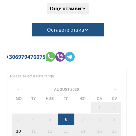
Още отзиви
Оставете отзив
+306979476075
Please select a date range
AUGUST
2026
<
>
МО
ТУ
НИЕ
ТИ
ФР
СА
СУ
1
2
3
4
5
6
7
8
9
10
11
12
13
14
15
16