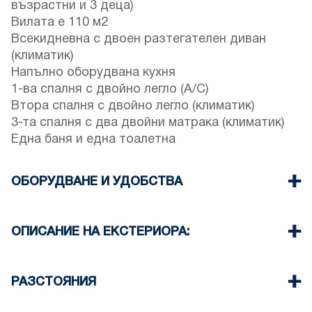
възрастни и 3 деца)
Вилата е 110 м2
Всекидневна с двоен разтегателен диван
(климатик)
Напълно оборудвана кухня
1-ва спалня с двойно легло (A/C)
Втора спалня с двойно легло (климатик)
3-та спалня с два двойни матрака (климатик)
Една баня и една тоалетна
ОБОРУДВАНЕ И УДОБСТВА
Спално бельо и кърпи
Четири климатика
ОПИСАНИЕ НА ЕКСТЕРИОРА:
Телевизор с плосък екран
Безжичен Wi-Fi
Частна градина с барбекю (при поискване)
Съдомиялна
На разположение на гостите на къщата е едно
РАЗСТОЯНИЯ
Пералня
паркомясто
Почистване веднъж при напускане
Има възможност за паркиране на улицата
Плаж 50м