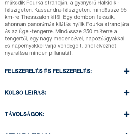
működik Fourka strandján, a gyönyörű Halkidiki-
félszigeten, Kassandra-félszigeten, mindössze 95
km-re Thesszalonikitől. Egy dombon fekszik,
ahonnan panorámás kilátás nyílik Fourka strandjára
és az Égei-tengerre. Mindössze 250 méterre a
tengertől, egy nagy medencével, napozóágyakkal
és napernyőkkel várja vendégeit, ahol élvezheti
nyaralása minden pillanatát.
FELSZERELÉS ÉS FELSZERELÉS:
Étterem:
Éttermünkben görög és mediterrán
ételeket szolgálunk fel reggelire és vacsorára,
KÜLSŐ LEÍRÁS:
gyönyörű kilátással a tengerre.
Strandbár:
a tengerparton található, 250 méterre a
Medencebár:
A medence mellett található
szállodánktól.
medencebárunkban ingyenes napernyők és
TÁVOLSÁGOK:
Élvezze a tengert a strandbárunkban, ahol
napozóágyak állnak rendelkezésre.
Strandbár 250 m
ingyenes napernyőket és napozóágyakat
A helyszín alkalmas rendezvények, születésnapi
Fourka falu 900 m
biztosítunk italok vagy harapnivalók rendelése
partik lebonyolítására.