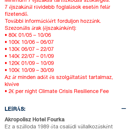
Minimum 7 éjszakás tartózkodás szükséges.
7 éjszakánál rövidebb foglalások esetén felár
fizetendő.
További információért forduljon hozzánk.
Szezonális árak (éjszakánként):
• 80€
01/05
–
10/06
• 100€
10/06
–
06/07
• 130€
06/07
–
22/07
• 140€
22/07
–
01/09
• 120€
01/09
–
10/09
• 100€
10/09
–
30/09
Az ár minden adót és szolgáltatást tartalmaz,
kivéve
• 2€ per night Climate Crisis Resilience Fee
LEÍRÁS:
Akropolisz Hotel Fourka
Ez a szálloda 1989 óta családi vállalkozásként