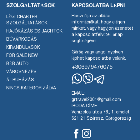
SZOLGÁLTATÁSOK
KAPCSOLATBA LÉPNI
Használja az alábbi
LÉGI CHARTER
információkat, hogy elérjen
SZOLGÁLTATÁSOK
minket, vagy hagyjon üzenetet
HAJÓKÁZÁS ÉS JACHTOK
a kapcsolatfelvételi űrlap
BÚVÁRKODÁS
segítségével.
KIRÁNDULÁSOK
Görög vagy angol nyelven
FOR SALE NEW
léphet kapcsolatba velünk.
BÉR AUTÓ
+306979476075
VÁROSNÉZÉS
ÁTRUHÁZÁS
Whatsapp
Viber
Telegram
NINCS KATEGORIZÁLVA
EMAIL:
grtravel2001@gmail.com
IRODA CÍME:
Venizelou utca 78., 1. emelet
621 21 Széresz, Görögország