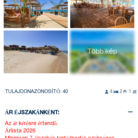
Több kép
TULAJDONAZONOSÍTÓ:
40
4
2
1
ÁR ÉJSZAKÁNKÉNT:
Az ár kérésre értendő.
Árlista 2026