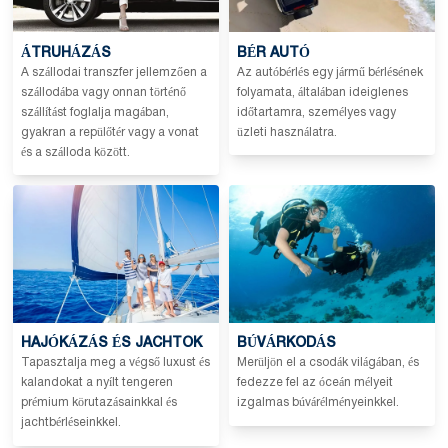
ÁTRUHÁZÁS
BÉR AUTÓ
A szállodai transzfer jellemzően a
Az autóbérlés egy jármű bérlésének
szállodába vagy onnan történő
folyamata, általában ideiglenes
szállítást foglalja magában,
időtartamra, személyes vagy
gyakran a repülőtér vagy a vonat
üzleti használatra.
és a szálloda között.
HAJÓKÁZÁS ÉS JACHTOK
BÚVÁRKODÁS
Tapasztalja meg a végső luxust és
Merüljön el a csodák világában, és
kalandokat a nyílt tengeren
fedezze fel az óceán mélyeit
prémium körutazásainkkal és
izgalmas búvárélményeinkkel.
jachtbérléseinkkel.