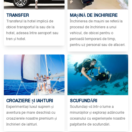
TRANSFER
MAȘINĂ DE ÎNCHIRIERE
Transferul la hotel implică de
Închirierea de mașini se referă la
obicei transportul la sau de la
procesul de închiriere a unui
hotel, adesea între aeroport sau
vehicul, de obicei pentru o
tren și hotel.
perioadă temporară de timp,
pentru uz personal sau de afaceri.
CROAZIERE ȘI IAHTURI
SCUFUNDĂRI
Experimentați luxul suprem și
Scufundați-vă într-o lume a
aventura pe mare deschisă cu
minunățiilor și explorați adâncurile
croazierele noastre premium și
oceanului cu experiențele noastre
închirieri de iahturi.
palpitante de scufundări.