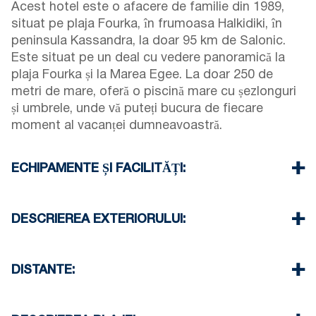
Acest hotel este o afacere de familie din 1989,
situat pe plaja Fourka, în frumoasa Halkidiki, în
peninsula Kassandra, la doar 95 km de Salonic.
Este situat pe un deal cu vedere panoramică la
plaja Fourka și la Marea Egee. La doar 250 de
metri de mare, oferă o piscină mare cu șezlonguri
și umbrele, unde vă puteți bucura de fiecare
moment al vacanței dumneavoastră.
ECHIPAMENTE ȘI FACILITĂȚI:
Restaurant:
În restaurantul nostru vă puteți
bucura de micul dejun și cina cu preparate din
DESCRIEREA EXTERIORULUI:
bucătăria grecească și mediteraneană, cu o
priveliște încântătoare la mare.
Bar pe plajă:
situat pe plajă, la 250 m de hotelul
nostru.
Barul de la piscină:
Barul nostru de la piscină,
DISTANTE:
Vă puteți bucura de mare în barul nostru de pe
situat lângă piscină, oferă umbrele și șezlonguri
Bar pe plajă 250 m
plajă, oferim umbrele și șezlonguri gratuite la
gratuite
Satul Fourka 900 m
comandarea oricăror băuturi sau gustări.
Locul este disponibil pentru organizarea de