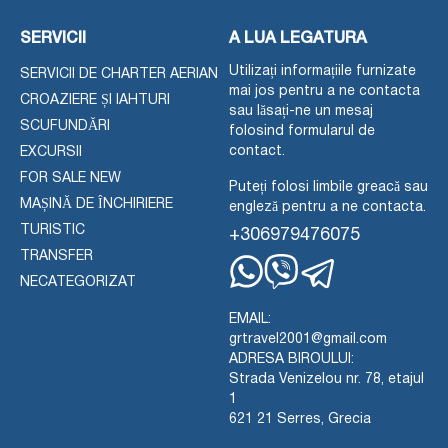
SERVICII
A LUA LEGATURA
Utilizați informațiile furnizate
SERVICII DE CHARTER AERIAN
mai jos pentru a ne contacta
CROAZIERE ȘI IAHTURI
sau lăsați-ne un mesaj
SCUFUNDĂRI
folosind formularul de
contact.
EXCURSII
FOR SALE NEW
Puteți folosi limbile greacă sau
MAȘINĂ DE ÎNCHIRIERE
engleză pentru a ne contacta.
TURISTIC
+306979476075
TRANSFER
NECATEGORIZAT
Whatsapp
Viber
Telegram
EMAIL:
grtravel2001@gmail.com
ADRESA BIROULUI:
Strada Venizelou nr. 78, etajul
1
621 21 Serres, Grecia