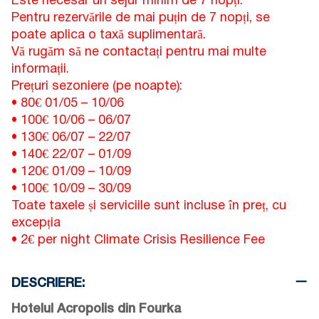
Este necesar un sejur minim de 7 nopți.
Pentru rezervările de mai puțin de 7 nopți, se
poate aplica o taxă suplimentară.
Vă rugăm să ne contactați pentru mai multe
informații.
Prețuri sezoniere (pe noapte):
• 80€
01/05
–
10/06
• 100€
10/06
–
06/07
• 130€
06/07
–
22/07
• 140€
22/07
–
01/09
• 120€
01/09
–
10/09
• 100€
10/09
–
30/09
Toate taxele și serviciile sunt incluse în preț, cu
excepția
• 2€ per night Climate Crisis Resilience Fee
DESCRIERE:
Hotelul Acropolis din Fourka