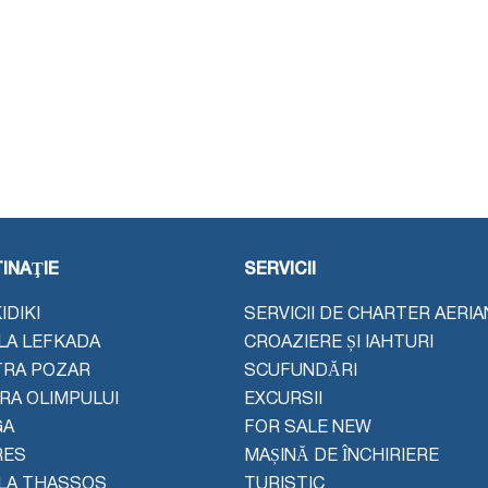
INAŢIE
SERVICII
IDIKI
SERVICII DE CHARTER AERIA
LA LEFKADA
CROAZIERE ȘI IAHTURI
TRA POZAR
SCUFUNDĂRI
ERA OLIMPULUI
EXCURSII
GA
FOR SALE NEW
RES
MAȘINĂ DE ÎNCHIRIERE
LA THASSOS
TURISTIC