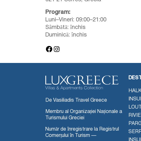
Program:
Luni–Vineri: 09:00–21:00
Sâmbătă: închis
Duminică: închis
Facebook
Instagram
DEST
HALK
INSU
De Vasiliadis Travel Greece
LOU
Membru al Organizației Naționale a
RIVI
Turismului Greciei
PAR
Număr de înregistrare la Registrul
SER
Comerțului în Turism —
INSU