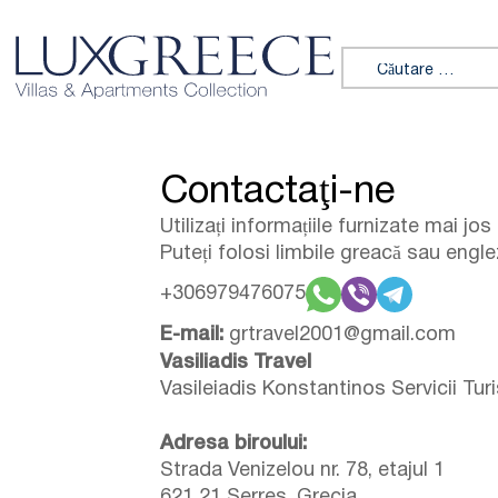
Sari la conținut
Caută:
Contactaţi-ne
Utilizați informațiile furnizate mai jo
Puteți folosi limbile greacă sau engl
+306979476075
E-mail:
grtravel2001@gmail.com
Vasiliadis Travel
Vasileiadis Konstantinos Servicii Tu
Adresa biroului:
Strada Venizelou nr. 78, etajul 1
621 21 Serres, Grecia