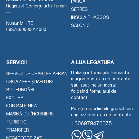
Număr de înregistrare la
PARGA
Registrul Comerțului în Turism
SERRES
—
INSULA THASSOS
Număr MH.TE
SALONIC
0937Ε60000014000
SERVICII
A LUA LEGATURA
Utilizați informațiile furnizate
SERVICII DE CHARTER AERIAN
mai jos pentru a ne contacta
CROAZIERE ȘI IAHTURI
sau lăsați-ne un mesaj
SCUFUNDĂRI
folosind formularul de
contact.
EXCURSII
FOR SALE NEW
Puteți folosi limbile greacă sau
MAȘINĂ DE ÎNCHIRIERE
engleză pentru a ne contacta.
TURISTIC
+306979476075
TRANSFER
NECATEGORIZAT