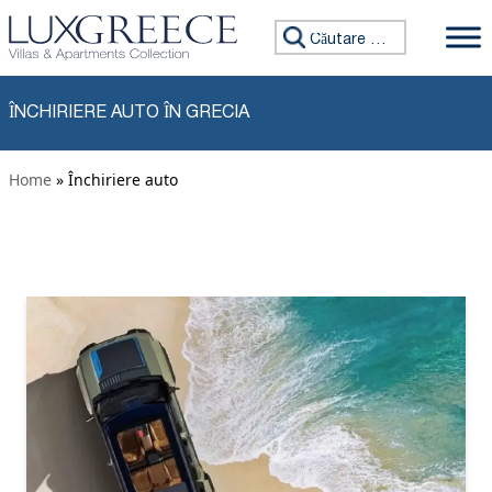
Sari la conținut
Caută:
ÎNCHIRIERE AUTO ÎN GRECIA
Home
» Închiriere auto