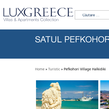
Sari la conținut
Caută:
SATUL PEFKOHORI
Home
»
Turistic
» Pefkohori Village Halkidiki