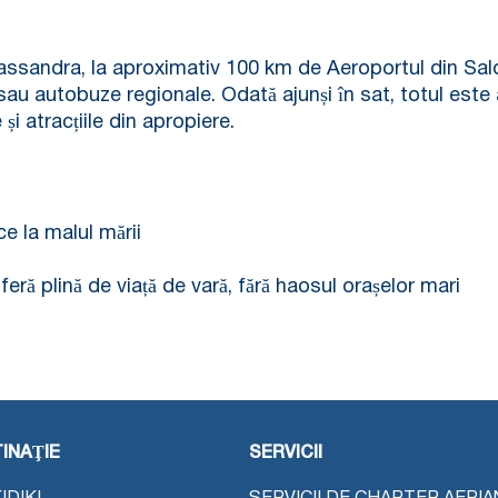
assandra, la aproximativ 100 km de Aeroportul din Salon
r sau autobuze regionale. Odată ajunși în sat, totul este
și atracțiile din apropiere.
ce la malul mării
eră plină de viață de vară, fără haosul orașelor mari
INAŢIE
SERVICII