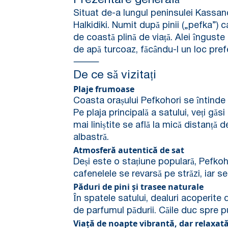
Prezentare generală
Situat de-a lungul peninsulei Kassand
Halkidiki. Numit după pinii („pefka”)
de coastă plină de viață. Alei înguste
de apă turcoaz, făcându-l un loc prefera
⸻
De ce să vizitați
Plaje frumoase
Coasta orașului Pefkohori se întinde p
Pe plaja principală a satului, veți găs
mai liniștite se află la mică distanț
albastră.
Atmosferă autentică de sat
Deși este o stațiune populară, Pefkoho
cafenelele se revarsă pe străzi, iar se
Păduri de pini și trasee naturale
În spatele satului, dealuri acoperite 
de parfumul pădurii. Căile duc spre
Viață de noapte vibrantă, dar relaxat