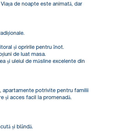
ă. Viața de noapte este animată, dar
radiționale.
oral și opririle pentru înot.
opțiuni de luat masa.
rea și uleiul de măsline excelente din
e, apartamente potrivite pentru familii
e și acces facil la promenadă.
cută și blândă.