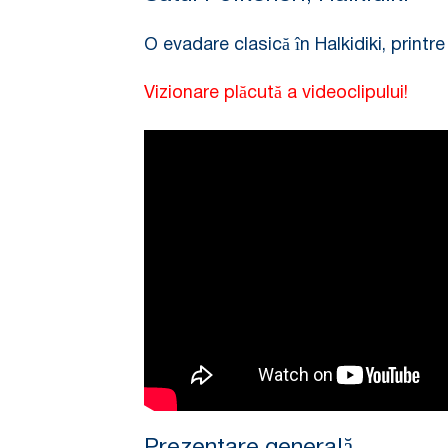
O evadare clasică în Halkidiki, printr
Vizionare plăcută a videoclipului!