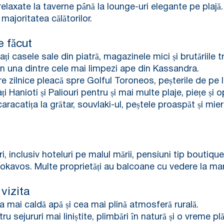
 relaxate la taverne până la lounge-uri elegante pe plaj
 majoritatea călătorilor.
e făcut
ți casele sale din piatră, magazinele mici și brutăriile t
 în una dintre cele mai limpezi ape din Kassandra.
 zilnice pleacă spre Golful Toroneos, peșterile de pe lit
ți Hanioti și Paliouri pentru și mai multe plaje, piețe și 
 caracatița la grătar, souvlaki-ul, peștele proaspăt și mie
, inclusiv hoteluri pe malul mării, pensiuni tip boutiqu
rokavos. Multe proprietăți au balcoane cu vedere la mar
vizita
 mai caldă apă și cea mai plină atmosferă rurală.
 sejururi mai liniștite, plimbări în natură și o vreme plă