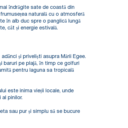
mai îndrăgite sate de coastă din
nă frumusețea naturală cu o atmosferă
ite în alb duc spre o panglică lungă
e, cât și energie estivală.
adânci și priveliști asupra Mării Egee.
i baruri pe plajă, în timp ce golfuri
numită pentru laguna sa tropicală
ui este inima vieții locale, unde
al pinilor.
cleta sau pur și simplu să se bucure