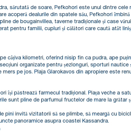
ra, sărutată de soare, Pefkohori este unul dintre cele 
 care acoperă dealurile din spatele său, Pefkohori îmbi
 pline de bougainvillea, taverne tradiționale și case văru
t pentru familii, cupluri și călători care caută atât linișt
e câțiva kilometri, oferind nisip fin ca pudra, ape puțin 
i secțiuni organizate pentru șezlonguri, sporturi nautice ș
ă de mers pe jos. Plaja Glarokavos din apropiere este re
ri își păstrează farmecul tradițional. Piața veche a satul
rile sunt pline de parfumul fructelor de mare la grătar și 
de pini invită vizitatorii să se plimbe, să meargă cu bici
 puncte panoramice asupra coastei Kassandra.
ă