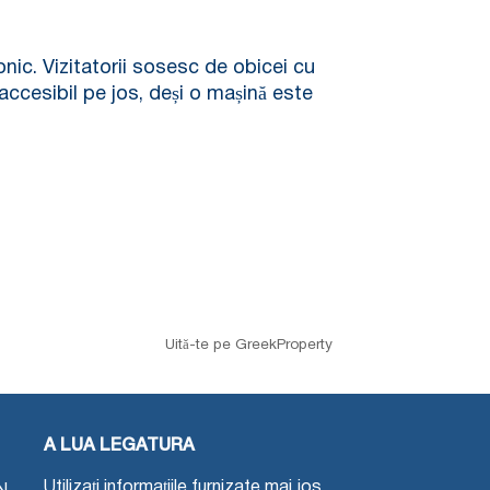
ic. Vizitatorii sosesc de obicei cu
 accesibil pe jos, deși o mașină este
Uită-te pe GreekProperty
A LUA LEGATURA
Utilizați informațiile furnizate mai jos