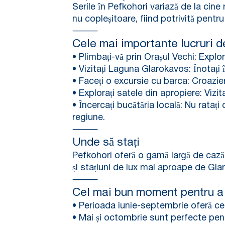
Serile în Pefkohori variază de la cine
nu copleșitoare, fiind potrivită pentru
⸻
Cele mai importante lucruri d
• Plimbați-vă prin Orașul Vechi: Explora
• Vizitați Laguna Glarokavos: Înotați
• Faceți o excursie cu barca: Croaziere
• Explorați satele din apropiere: Vizita
• Încercați bucătăria locală: Nu ratați
regiune.
⸻
Unde să stați
Pefkohori oferă o gamă largă de cazări
și stațiuni de lux mai aproape de Gla
⸻
Cel mai bun moment pentru a 
• Perioada iunie-septembrie oferă cea
• Mai și octombrie sunt perfecte pentru