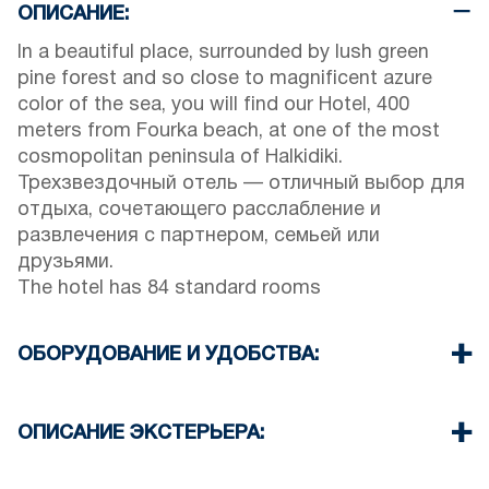
ОПИСАНИЕ:
In a beautiful place, surrounded by lush green
pine forest and so close to magnificent azure
color of the sea, you will find our Hotel, 400
meters from Fourka beach, at one of the most
cosmopolitan peninsula of Halkidiki.
Трехзвездочный отель — отличный выбор для
отдыха, сочетающего расслабление и
развлечения с партнером, семьей или
друзьями.
The hotel has 84 standard rooms
ОБОРУДОВАНИЕ И УДОБСТВА:
Постельное белье и полотенца
Кондиционер
ОПИСАНИЕ ЭКСТЕРЬЕРА:
ТВ и Wi-Fi
Уборка номера каждые 3 дня.
Частный бассейн и сад