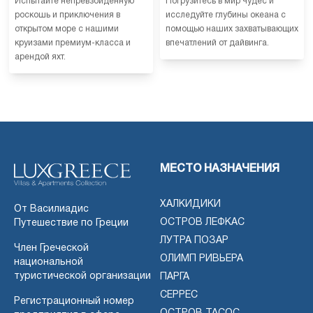
Испытайте непревзойденную
Погрузитесь в мир чудес и
роскошь и приключения в
исследуйте глубины океана с
открытом море с нашими
помощью наших захватывающих
круизами премиум-класса и
впечатлений от дайвинга.
арендой яхт.
МЕСТО НАЗНАЧЕНИЯ
ХАЛКИДИКИ
От Василиадис
ОСТРОВ ЛЕФКАС
Путешествие по Греции
ЛУТРА ПОЗАР
Член Греческой
ОЛИМП РИВЬЕРА
национальной
туристической организации
ПАРГА
СЕРРЕС
Регистрационный номер