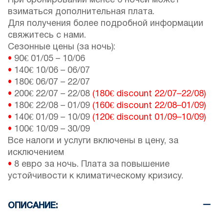
При бронировании менее 6 ночей может
взиматься дополнительная плата.
Для получения более подробной информации
свяжитесь с нами.
Сезонные цены (за ночь):
•
90€
01/05
–
10/06
•
140€
10/06
–
06/07
•
180€
06/07
–
22/07
•
200€
22/07
–
22/08
(180€ discount
22/07
–
22/08
)
•
180€
22/08
–
01/09
(160€ discount
22/08
–
01/09
)
•
140€
01/09
–
10/09
(120€ discount
01/09
–
10/09
)
•
100€
10/09
–
30/09
Все налоги и услуги включены в цену, за
исключением
•
8 евро за ночь. Плата за повышение
устойчивости к климатическому кризису.
ОПИСАНИЕ: