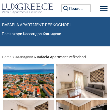
Искать:
RAFAELA APARTMENT PEFKOCHORI
Пефкохори Кассандра Халкидики
Home
»
Халкидики
»
Rafaela Apartment Pefkochori