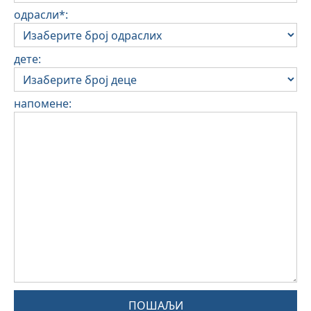
одрасли*:
дете:
напомене:
ПОШАЉИ