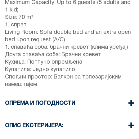
Maximum Capacity: Up to 6 guests (5 adults and
1 kid)
Size: 70 m²
1. спрат
Living Room: Sofa double bed and an extra open
bed upon request (A/C)
1. спаваћа соба: брачни кревет (клима уређај)
Друга спаваћа соба: Брачни кревет
Кухиња: Потпуно опремљена
Купатила: Једно купатило
Спољни простор: Балкон са трпезаријским
намештајем
ОПРЕМА И ПОГОДНОСТИ
Постељина и пешкири су обезбеђени
Два клима уређаја
ОПИС ЕКСТЕРИЈЕРА:
ТВ равног екрана
Wi-Fi / бежични интернет
Паркинг: Једно наменско место за госте куће.