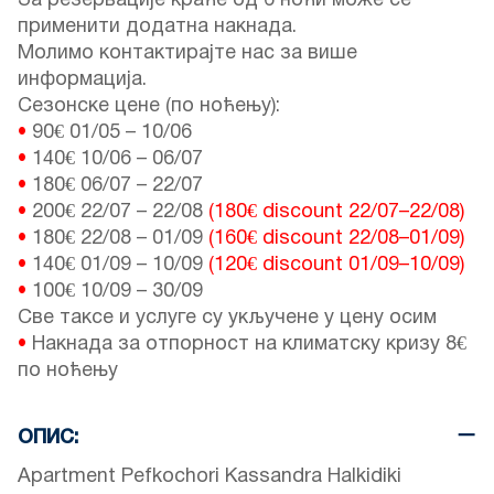
За резервације краће од 6 ноћи може се
применити додатна накнада.
Молимо контактирајте нас за више
информација.
Сезонске цене (по ноћењу):
•
90€
01/05
–
10/06
•
140€
10/06
–
06/07
•
180€
06/07
–
22/07
•
200€
22/07
–
22/08
(180€ discount
22/07
–
22/08
)
•
180€
22/08
–
01/09
(160€ discount
22/08
–
01/09
)
•
140€
01/09
–
10/09
(120€ discount
01/09
–
10/09
)
•
100€
10/09
–
30/09
Све таксе и услуге су укључене у цену осим
•
Накнада за отпорност на климатску кризу 8€
по ноћењу
ОПИС:
Apartment Pefkochori Kassandra Halkidiki