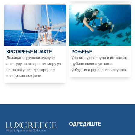
КРСТАРЕЊЕ И ЈАХТЕ
РОЊЕЊЕ
Доживите врхунски луксуз и
Уроните у свет чуда и истражите
авантуру на отвореном мору уз
дубине океана уз наша
наша врхунска крстарења и
узбудљива ронилачка искуства.
изнајмљивање јахти.
ОДРЕДИШТЕ