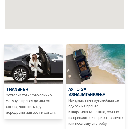
TRANSFER
АУТО ЗА
ИЗНАЈМЉИВАЊЕ
Хотелски трансфер обично
Изнајмљивање аутомобила се
укључује превоз до или од
односи на процес
хотела, често између
изнајмљивања возила, обично
аеродрома или воза и хотела.
на привремени период, за личну
или пословну употребу.