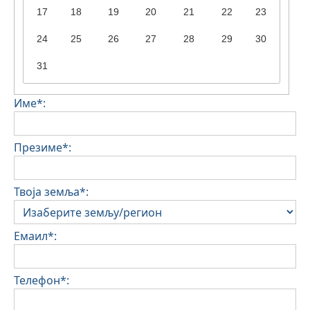
17
18
19
20
21
22
23
24
25
26
27
28
29
30
31
Име*:
Презиме*:
Твоја земља*:
Емаил*:
Телефон*: