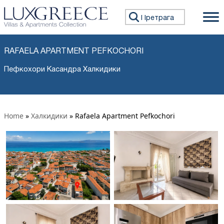
Претражи:
RAFAELA APARTMENT PEFKOCHORI
Пефкохори Касандра Халкидики
Home
»
Халкидики
»
Rafaela Apartment Pefkochori