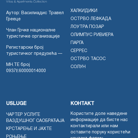
ХАЛКИДИКИ
Аутор: Василиадис Травел
ОСТРВО ЛЕФКАДА
Грееце
ЛОУТРА ПОЗАР
Члан Грчке националне
ОЛИМПУС РИВИЕРА
туристичке организације
ПАРГА
Регистарски број
СЕРРЕС
туристичког предузећа —
ОСТРВО ТАСОС
MH.TE број
СОЛУН
0937Ε60000014000
USLUGE
КОНТАКТ
Користите доле наведене
ЧАРТЕР УСЛУГЕ
информације да бисте нас
ВАЗДУШНОГ САОБРАЋАЈА
контактирали или нам
КРСТАРЕЊЕ И ЈАХТЕ
оставите поруку користећи
РОЊЕЊЕ