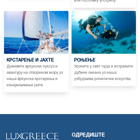
или пословну употребу.
КРСТАРЕЊЕ И ЈАХТЕ
РОЊЕЊЕ
Доживите врхунски луксуз и
Уроните у свет чуда и истражите
авантуру на отвореном мору уз
дубине океана уз наша
наша врхунска крстарења и
узбудљива ронилачка искуства.
изнајмљивање јахти.
ОДРЕДИШТЕ