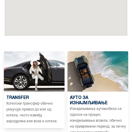
TRANSFER
АУТО ЗА
ИЗНАЈМЉИВАЊЕ
Хотелски трансфер обично
Изнајмљивање аутомобила се
укључује превоз до или од
односи на процес
хотела, често између
изнајмљивања возила, обично
аеродрома или воза и хотела.
на привремени период, за личну