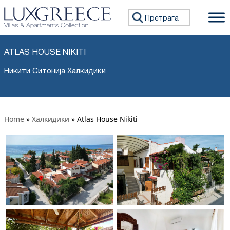
Претражи:
ATLAS HOUSE NIKITI
Никити Ситонија Халкидики
Home
»
Халкидики
»
Atlas House Nikiti