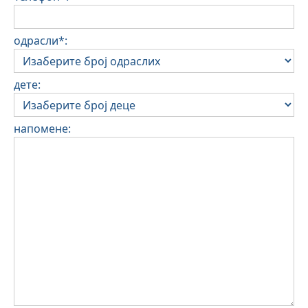
одрасли*:
дете:
напомене: