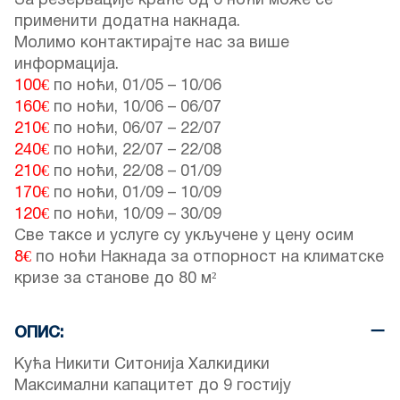
За резервације краће од 6 ноћи може се
применити додатна накнада.
Молимо контактирајте нас за више
информација.
100€
по ноћи,
01/05
–
10/06
160€
по ноћи,
10/06
–
06/07
210€
по ноћи,
06/07
–
22/07
240€
по ноћи,
22/07
–
22/08
210€
по ноћи,
22/08
–
01/09
170€
по ноћи,
01/09
–
10/09
120€
по ноћи,
10/09
–
30/09
Све таксе и услуге су укључене у цену осим
8€
по ноћи Накнада за отпорност на климатске
кризе за станове до 80 м²
ОПИС:
Кућа Никити Ситонија Халкидики
Максимални капацитет до 9 гостију