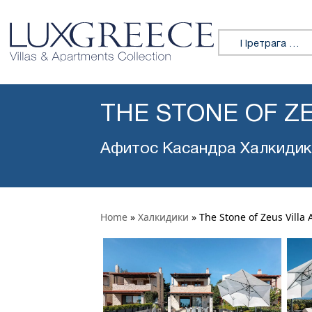
Претражи:
THE STONE OF ZE
Афитос Касандра Халкидик
Home
»
Халкидики
»
The Stone of Zeus Villa A