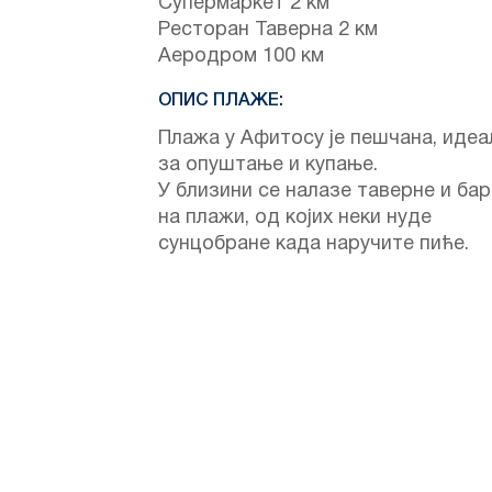
Супермаркет 2 км
Ресторан Таверна 2 км
Аеродром 100 км
ОПИС ПЛАЖЕ:
Плажа у Афитосу је пешчана, идеа
за опуштање и купање.
У близини се налазе таверне и ба
на плажи, од којих неки нуде
сунцобране када наручите пиће.