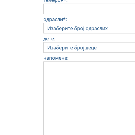
Телефон*:
одрасли*:
дете:
напомене: