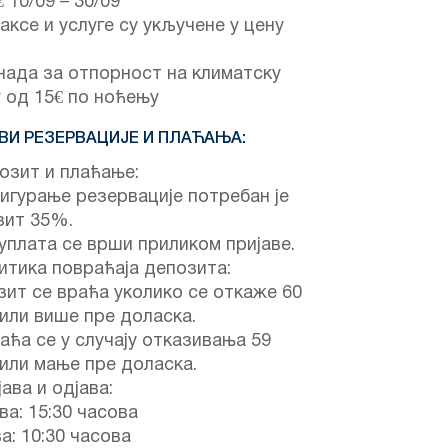
€
10/09
–
30/09
аксе и услуге су укључене у цену
ада за отпорност на климатску
 од 15€ по ноћењу
ВИ РЕЗЕРВАЦИЈЕ И ПЛАЋАЊА:
зит и плаћање:
игурање резервације потребан је
зит 35%.
уплата се врши приликом пријаве.
тика повраћаја депозита:
ит се враћа уколико се откаже 60
или више пре доласка.
аћа се у случају отказивања 59
или мање пре доласка.
ава и одјава:
ва: 15:30 часова
а: 10:30 часова