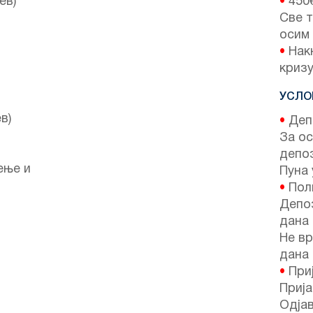
ев)
•
450
Све т
осим
•
Накн
кризу
УСЛО
в)
•
Депо
За ос
депо
ење и
Пуна 
•
Поли
Депоз
дана 
Не вр
дана 
•
Приј
Прија
Одјав