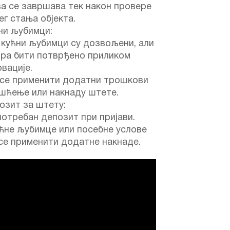
а се завршава тек након провере
г стања објекта.
ни љубимци:
 кућни љубимци су дозвољени, али
ора бити потврђено приликом
вације.
 се применити додатни трошкови
ишћење или накнаду штете.
зит за штету:
потребан депозит при пријави.
ћне љубимце или посебне услове
се применити додатне накнаде.