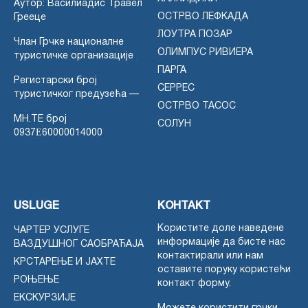
Аутор: Василиадис Травел
ОСТРВО ЛЕФКАДА
Грееце
ЛОУТРА ПОЗАР
Члан Грчке националне
ОЛИМПУС РИВИЕРА
туристичке организације
ПАРГА
Регистарски број
СЕРРЕС
туристичког предузећа —
ОСТРВО ТАСОС
MH.TE број
СОЛУН
0937Ε60000014000
USLUGE
КОНТАКТ
Користите доле наведене
ЧАРТЕР УСЛУГЕ
информације да бисте нас
ВАЗДУШНОГ САОБРАЋАЈА
контактирали или нам
КРСТАРЕЊЕ И ЈАХТЕ
оставите поруку користећи
РОЊЕЊЕ
контакт форму.
ЕКСКУРЗИЈЕ