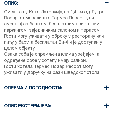
ОПИС:
Смештен у Като Лутракију, на 1,4 км од Лутра
Позар, одмаралиште Термес Позар нуди
смештај са баштом, бесплатним приватним
паркингом, заједничким салоном и терасом.
Гости могу уживати у оброку у ресторану или
пићу у бару, а бесплатан Ви-Фи је доступан у
целом објекту.
Свака соба је опремљена клима уређајем, а
одређене собе у хотелу имају балкон.
Гости хотела Термес Позар Ресорт могу
уживати у доручку на бази шведског стола.
ОПРЕМА И ПОГОДНОСТИ:
Постељина и пешкири
Клима уређај
ОПИС ЕКСТЕРИЈЕРА:
Телевизор са равним екраном