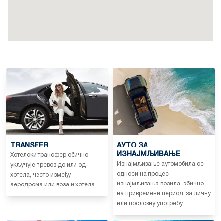
TRANSFER
АУТО ЗА
ИЗНАЈМЉИВАЊЕ
Хотелски трансфер обично
Изнајмљивање аутомобила се
укључује превоз до или од
односи на процес
хотела, често између
изнајмљивања возила, обично
аеродрома или воза и хотела.
на привремени период, за личну
или пословну употребу.