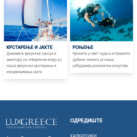
КРСТАРЕЊЕ И ЈАХТЕ
РОЊЕЊЕ
Доживите врхунски луксуз и
Уроните у свет чуда и истражите
авантуру на отвореном мору уз
дубине океана уз наша
наша врхунска крстарења и
узбудљива ронилачка искуства.
изнајмљивање јахти.
ОДРЕДИШТЕ
ХАЛКИДИКИ