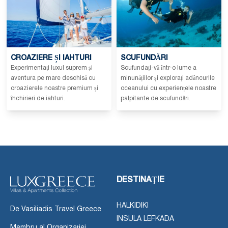
CROAZIERE ȘI IAHTURI
SCUFUNDĂRI
Experimentați luxul suprem și
Scufundați-vă într-o lume a
aventura pe mare deschisă cu
minunățiilor și explorați adâncurile
croazierele noastre premium și
oceanului cu experiențele noastre
închirieri de iahturi.
palpitante de scufundări.
DESTINAŢIE
HALKIDIKI
De Vasiliadis Travel Greece
INSULA LEFKADA
Membru al Organizației