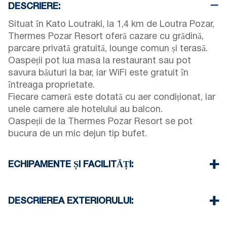
DESCRIERE:
Situat în Kato Loutraki, la 1,4 km de Loutra Pozar,
Thermes Pozar Resort oferă cazare cu grădină,
parcare privată gratuită, lounge comun și terasă.
Oaspeții pot lua masa la restaurant sau pot
savura băuturi la bar, iar WiFi este gratuit în
întreaga proprietate.
Fiecare cameră este dotată cu aer condiționat, iar
unele camere ale hotelului au balcon.
Oaspeții de la Thermes Pozar Resort se pot
bucura de un mic dejun tip bufet.
ECHIPAMENTE ȘI FACILITĂȚI:
Lenjerie de pat și prosoape
Aer condiționat
DESCRIEREA EXTERIORULUI:
Televizor cu ecran plat
Wifi
Grădină privată