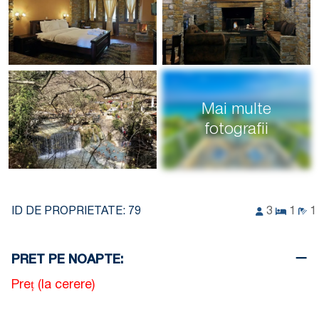
Mai multe
fotografii
ID DE PROPRIETATE:
79
3
1
1
PRET PE NOAPTE:
Preț (la cerere)