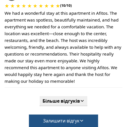
Застава під час реєстрації не потрібна.
★
★
★
★
★
★
★
★
★
★
(10/10)
За домашніх тварин або за особливі умови
We had a wonderful stay at this apartment in Afitos. The
може стягуватися додаткова плата.
apartment was spotless, beautifully maintained, and had
everything we needed for a comfortable vacation. The
location was excellent—close enough to the center,
restaurants, and the beach. The host was incredibly
welcoming, friendly, and always available to help with any
questions or recommendations. Their hospitality really
made our stay even more enjoyable. We highly
recommend this apartment to anyone visiting Afitos. We
would happily stay here again and thank the host for
making our holiday so memorable!
Більше відгуків
Залишити відгук