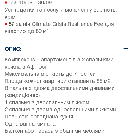
•
65€
10/09
–
30/09
Усі податки та послуги включені у вартість,
крім
•
8€
за ніч Climate Crisis Resilience Fee для
квартир до 80 м²
ОПИС:
Комплекс із 6 апартаментів з 2 спальнями
кожна в Афітосі
Максимальна місткість до 7 гостей
Площа кожної квартири становить 65 м2
Вітальня з двома двоспальними диванами
(кондиціонер)
1 спальня з двоспальним ліжком
2 спальня з двома односпальними ліжками
Повністю обладнана кухня
Одна ванна кімната
Балкон або тераса з обідніми меблями