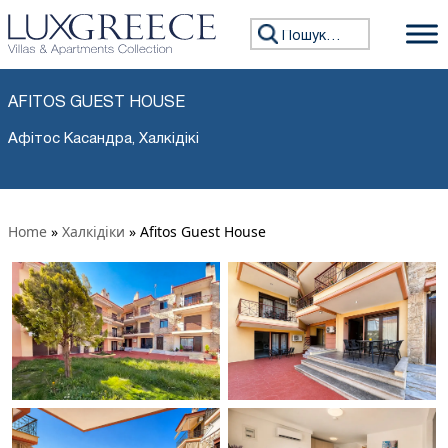
Пошук:
AFITOS GUEST HOUSE
Афітос Касандра, Халкідікі
Home
»
Халкідіки
»
Afitos Guest House