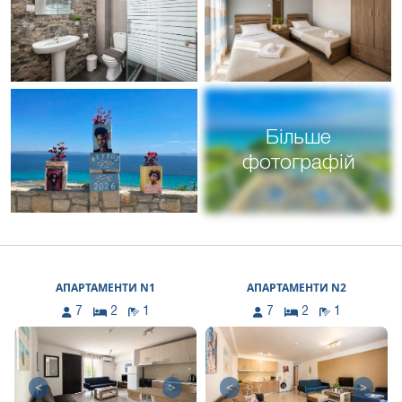
Більше
фотографій
АПАРТАМЕНТИ N1
АПАРТАМЕНТИ N2
7
2
1
7
2
1
<
>
<
>