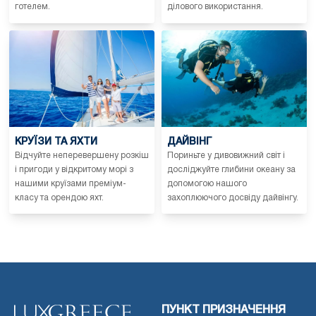
готелем.
ділового використання.
КРУЇЗИ ТА ЯХТИ
ДАЙВІНГ
Відчуйте неперевершену розкіш
Пориньте у дивовижний світ і
і пригоди у відкритому морі з
досліджуйте глибини океану за
нашими круїзами преміум-
допомогою нашого
класу та орендою яхт.
захоплюючого досвіду дайвінгу.
ПУНКТ ПРИЗНАЧЕННЯ