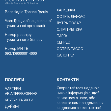
ХАЛКІДІКИ
Василіадіс Тревел Греція
ОСТРІВ ЛЕФКАС
Член Грецької національної
ЛУТРА ПОЗАР
туристичної організації
ОЛІМП РІВ'ЄРА
Номер реєстру
ПАРГА
туристичного бізнесу —
СЕРРЕС
Номер MH.TE
ОСТРІВ ТАСОС
0937Ε60000014000
САЛОНІКИ
ПОСЛУГИ
КОНТАКТИ
Скористайтеся наданою
ЧАРТЕРНІ
нижче інформацією, щоб
АВІАПЕРЕВЕЗЕННЯ
зв’язатися з нами, або
КРУЇЗИ ТА ЯХТИ
залиште нам повідомлення
ДАЙВІНГ
за допомогою контактної