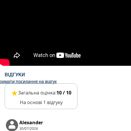
повну оплату
Депозит повертається за 60 днів до прибуття
та не повертається за 59 днів до прибуття.
Заїзд – 15:30, виїзд – 10:30
Тихий час з 15:00 до 18:00
Однак виселення може бути завершено лише
після перевірки загального стану будинку
Застава на випадок пошкоджень готівкою при
реєстрації 500 євро
Застава повертається під час виселення після
перевірки загального стану будинку
ВІДГУКИ
Домашні тварини не допускаються
римати посилання на відгук
★
Загальна оцінка:
10 / 10
На основі 1 відгуку
Alexander
30/07/2026