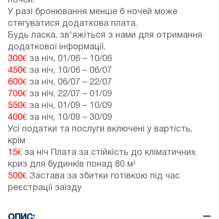
ночей.
У разі бронювання менше 6 ночей може
стягуватися додаткова плата.
Будь ласка, зв'яжіться з нами для отримання
додаткової інформації.
300€
за ніч,
01/06
–
10/06
450€
за ніч,
10/06
–
06/07
600€
за ніч,
06/07
–
22/07
700€
за ніч,
22/07
–
01/09
550€
за ніч,
01/09
–
10/09
400€
за ніч,
10/09
–
30/09
Усі податки та послуги включені у вартість,
крім
15€
за ніч Плата за стійкість до кліматичних
криз для будинків понад 80 м²
500€
Застава за збитки готівкою під час
реєстрації заїзду
ОПИС: