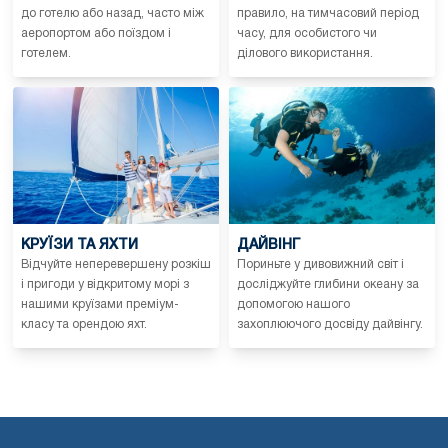
до готелю або назад, часто між
правило, на тимчасовий період
аеропортом або поїздом і
часу, для особистого чи
готелем.
ділового використання.
КРУЇЗИ ТА ЯХТИ
ДАЙВІНГ
Відчуйте неперевершену розкіш
Пориньте у дивовижний світ і
і пригоди у відкритому морі з
досліджуйте глибини океану за
нашими круїзами преміум-
допомогою нашого
класу та орендою яхт.
захоплюючого досвіду дайвінгу.