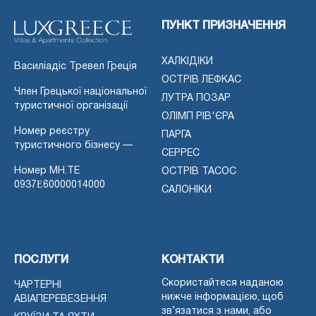
ПУНКТ ПРИЗНАЧЕННЯ
ХАЛКІДІКИ
Василіадіс Тревел Греція
ОСТРІВ ЛЕФКАС
Член Грецької національної
ЛУТРА ПОЗАР
туристичної організації
ОЛІМП РІВ'ЄРА
Номер реєстру
ПАРГА
туристичного бізнесу —
СЕРРЕС
Номер MH.TE
ОСТРІВ ТАСОС
0937Ε60000014000
САЛОНІКИ
ПОСЛУГИ
КОНТАКТИ
Скористайтеся наданою
ЧАРТЕРНІ
нижче інформацією, щоб
АВІАПЕРЕВЕЗЕННЯ
зв’язатися з нами, або