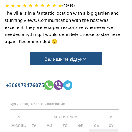
★
★
★
★
★
★
★
★
★
★
(10/10)
The villa is in a fantastic location with a big garden and
stunning views. Communication with the host was
excellent, they were super responsive whenever we
needed anything. I would definitely choose to stay here
again! Recommended 🙂
Залишити відгук
+306979476075
Будь ласка, виберіть діапазон дат
AUGUST
2026
<
>
МІСЯЦЬ
ТУ
МИ
ГО
ФР
СА
СУ