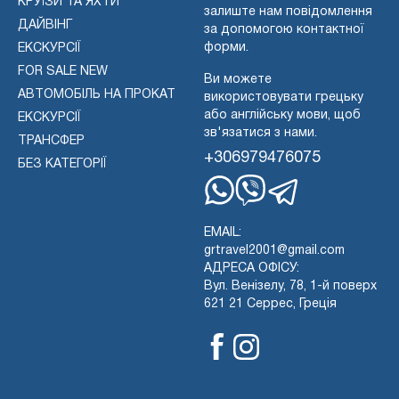
КРУЇЗИ ТА ЯХТИ
залиште нам повідомлення
ДАЙВІНГ
за допомогою контактної
форми.
ЕКСКУРСІЇ
FOR SALE NEW
Ви можете
АВТОМОБІЛЬ НА ПРОКАТ
використовувати грецьку
або англійську мови, щоб
ЕКСКУРСІЇ
зв'язатися з нами.
ТРАНСФЕР
+306979476075
БЕЗ КАТЕГОРІЇ
Whatsapp
Viber
Telegram
EMAIL:
grtravel2001@gmail.com
АДРЕСА ОФІСУ:
Вул. Венізелу, 78, 1-й поверх
621 21 Серрес, Греція
Facebook
Instagram