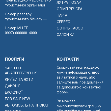
Член Грецької національної
ЛУТРА ПОЗАР
туристичної організації
ОЛІМП РІВ'ЄРА
Номер реєстру
ПАРГА
туристичного бізнесу —
СЕРРЕС
Номер MH.TE
ОСТРІВ ТАСОС
0937Ε60000014000
САЛОНІКИ
ПОСЛУГИ
КОНТАКТИ
Скористайтеся наданою
ЧАРТЕРНІ
нижче інформацією, щоб
АВІАПЕРЕВЕЗЕННЯ
зв’язатися з нами, або
КРУЇЗИ ТА ЯХТИ
залиште нам повідомлення
ДАЙВІНГ
за допомогою контактної
форми.
ЕКСКУРСІЇ
FOR SALE NEW
Ви можете
АВТОМОБІЛЬ НА ПРОКАТ
використовувати грецьку