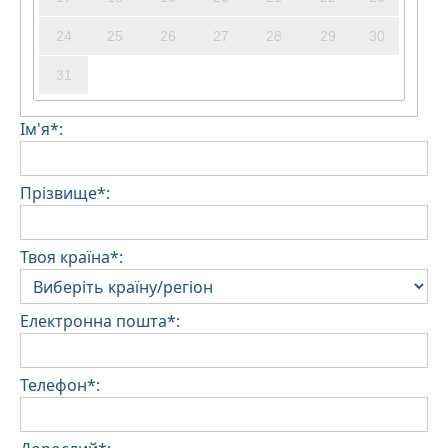
24
25
26
27
28
29
30
31
Ім'я*:
Прізвище*:
Твоя країна*:
Електронна пошта*:
Телефон*: