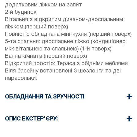
додатковим ліжком на запит
2-й будинок
Вітальня з відкритим диваном-двоспальним
ліжком (перший поверх)
Повністю обладнана міні-кухня (перший поверх)
5-та спальня: двоспальне ліжко (кондиціонер
між вітальнею та спальнею) (1-й поверх)
Ванна кімната (перший поверх)
Відкритий простір: Тераса з обідніми меблями
Біля басейну встановлені 3 шезлонги та дві
парасольки.
ОБЛАДНАННЯ ТА ЗРУЧНОСТІ
Постільна білизна та рушники надаються
П'ять кондиціонерів
ОПИС ЕКСТЕР'ЄРУ:
Телевізор з плоским екраном
Wi-Fi / бездротовий інтернет
Приватний басейн.