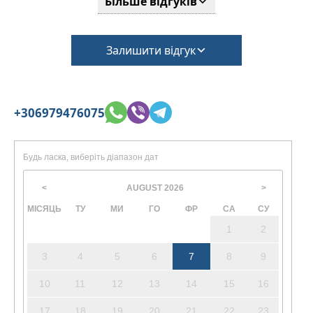
Більше відгуків
Залишити відгук
+306979476075
Будь ласка, виберіть діапазон дат
AUGUST
2026
<
>
МІСЯЦЬ
ТУ
МИ
ГО
ФР
СА
СУ
1
2
3
4
5
6
7
8
9
10
11
12
13
14
15
16
17
18
19
20
21
22
23