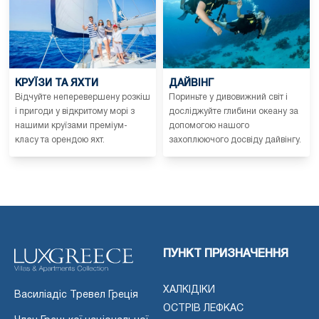
КРУЇЗИ ТА ЯХТИ
ДАЙВІНГ
Відчуйте неперевершену розкіш
Пориньте у дивовижний світ і
і пригоди у відкритому морі з
досліджуйте глибини океану за
нашими круїзами преміум-
допомогою нашого
класу та орендою яхт.
захоплюючого досвіду дайвінгу.
ПУНКТ ПРИЗНАЧЕННЯ
ХАЛКІДІКИ
Василіадіс Тревел Греція
ОСТРІВ ЛЕФКАС