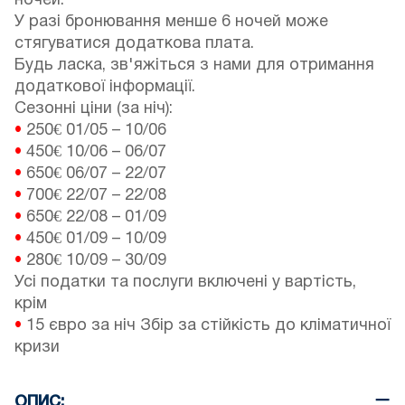
ночей.
У разі бронювання менше 6 ночей може
стягуватися додаткова плата.
Будь ласка, зв'яжіться з нами для отримання
додаткової інформації.
Сезонні ціни (за ніч):
•
250€
01/05
–
10/06
•
450€
10/06
–
06/07
•
650€
06/07
–
22/07
•
700€
22/07
–
22/08
•
650€
22/08
–
01/09
•
450€
01/09
–
10/09
•
280€
10/09
–
30/09
Усі податки та послуги включені у вартість,
крім
•
15 євро за ніч Збір за стійкість до кліматичної
кризи
ОПИС: