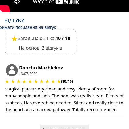
Реєстрація заїзду: 15:30 год.
Виїзд: 10:30
Виїзд здійснюється лише після перевірки
ВІДГУКИ
загального стану помешкання.
римати посилання на відгук
•
Домашні тварини:
★
Дозволено проживання з невеликими
Загальна оцінка:
10 / 10
домашніми тваринами, але це необхідно
На основі 2 відгуків
підтвердити під час бронювання.
За прибирання або відшкодування збитків
може стягуватися додаткова плата.
Doncho Mazhlekov
•
Застава за пошкодження:
13/07/2026
Застава під час реєстрації не потрібна.
★
★
★
★
★
★
★
★
★
★
(10/10)
За домашніх тварин або за особливі умови
Magical place! Very clean and cosy. Plenty of room for
може стягуватися додаткова плата.
many people and kids. The pool was really clean. Plenty of
sunbeds. Has everything needed. Silent and really close to
the beach via a narrow pathway. Totally recommended!