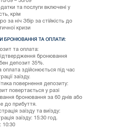
10/09
–
30/09
одатки та послуги включені у
сть, крім
ро за ніч Збір за стійкість до
тичної кризи
И БРОНЮВАННЯ ТА ОПЛАТИ:
зит та оплата:
підтвердження бронювання
ібен депозит 35%.
 оплата здійснюється під час
рації заїзду.
тика повернення депозиту:
ит повертається у разі
вання бронювання за 60 днів або
е до прибуття.
трація заїзду та виїзду:
рація заїзду: 15:30 год.
: 10:30