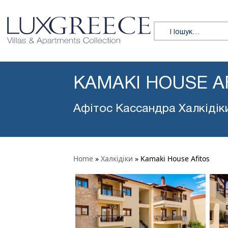
Пошук:
KAMAKI HOUSE A
Афітос Кассандра Халкідік
Home
»
Халкідіки
»
Kamaki House Afitos