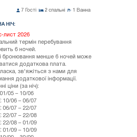
7
Гості
2
спальні
1
Ванна
ЗА НІЧ:
с-лист 2026
альний термін перебування
вить 6 ночей.
зі бронювання менше 6 ночей може
ватися додаткова плата.
ласка, зв'яжіться з нами для
ання додаткової інформації.
і ціни (за ніч):
01/05
–
10/06
€
10/06
–
06/07
€
06/07
–
22/07
€
22/07
–
22/08
€
22/08
–
01/09
€
01/09
–
10/09