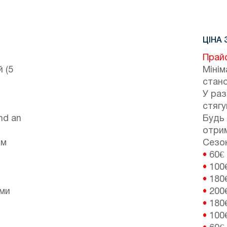
ЦІНА 
Прай
 (5
Мінім
стано
У ра
стягу
nd an
Будь 
отрим
ом
Сезонн
•
60€
•
100
•
180
іми
•
200
•
180
•
100