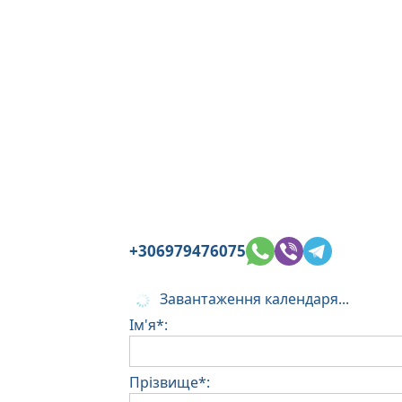
+306979476075
Завантаження календаря...
Ім'я*:
Прізвище*: