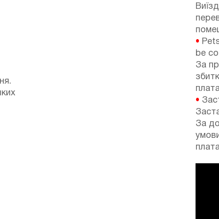
Виїзд
перев
поме
•
Pets
be co
За п
збитк
ня.
плата
яких
•
Зас
Заста
За до
умов
плата