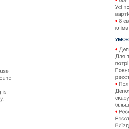
•
60€
Усі п
варті
•
8 єв
кліма
УМОВ
•
Депо
Для 
потр
Повна
ouse
реєст
round
•
Полі
Депоз
 is
скасу
y.
більш
•
Реєс
Реєст
Виїзд