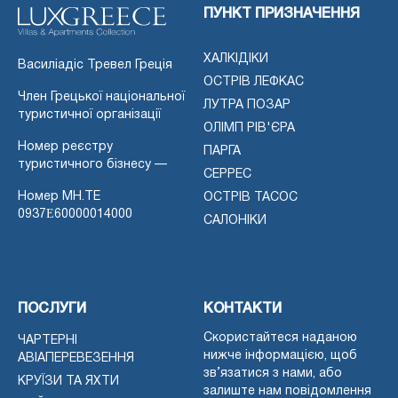
ПУНКТ ПРИЗНАЧЕННЯ
ХАЛКІДІКИ
Василіадіс Тревел Греція
ОСТРІВ ЛЕФКАС
Член Грецької національної
ЛУТРА ПОЗАР
туристичної організації
ОЛІМП РІВ'ЄРА
Номер реєстру
ПАРГА
туристичного бізнесу —
СЕРРЕС
Номер MH.TE
ОСТРІВ ТАСОС
0937Ε60000014000
САЛОНІКИ
ПОСЛУГИ
КОНТАКТИ
Скористайтеся наданою
ЧАРТЕРНІ
нижче інформацією, щоб
АВІАПЕРЕВЕЗЕННЯ
зв’язатися з нами, або
КРУЇЗИ ТА ЯХТИ
залиште нам повідомлення