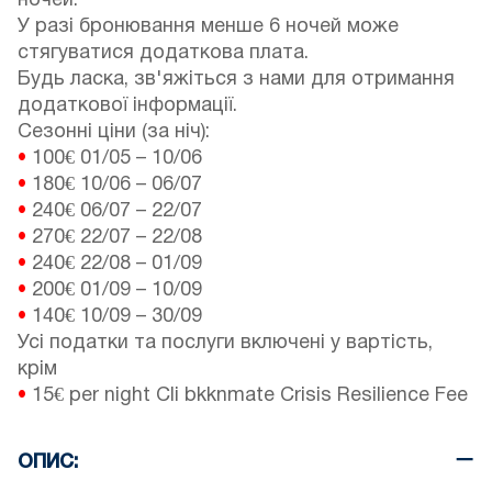
ночей.
У разі бронювання менше 6 ночей може
стягуватися додаткова плата.
Будь ласка, зв'яжіться з нами для отримання
додаткової інформації.
Сезонні ціни (за ніч):
•
100€
01/05
–
10/06
•
180€
10/06
–
06/07
•
240€
06/07
–
22/07
•
270€
22/07
–
22/08
•
240€
22/08
–
01/09
•
200€
01/09
–
10/09
•
140€
10/09
–
30/09
Усі податки та послуги включені у вартість,
крім
•
15€ per night Cli bkknmate Crisis Resilience Fee
ОПИС: