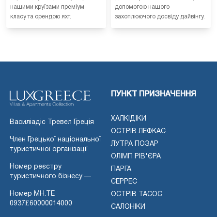
нашими круїзами преміум-
допомогою нашого
класу та орендою яхт.
захоплюючого досвіду дайвінгу.
ПУНКТ ПРИЗНАЧЕННЯ
ХАЛКІДІКИ
Василіадіс Тревел Греція
ОСТРІВ ЛЕФКАС
Член Грецької національної
ЛУТРА ПОЗАР
туристичної організації
ОЛІМП РІВ'ЄРА
Номер реєстру
ПАРГА
туристичного бізнесу —
СЕРРЕС
Номер MH.TE
ОСТРІВ ТАСОС
0937Ε60000014000
САЛОНІКИ