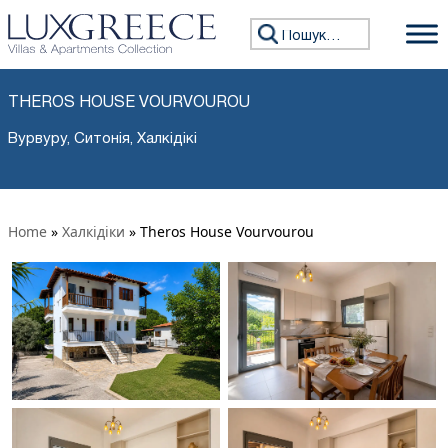
Пошук:
THEROS HOUSE VOURVOUROU
Вурвуру, Ситонія, Халкідікі
Home
»
Халкідіки
»
Theros House Vourvourou