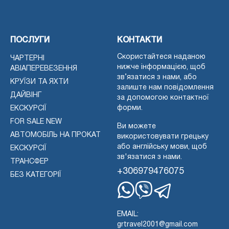
ПОСЛУГИ
КОНТАКТИ
Скористайтеся наданою
ЧАРТЕРНІ
нижче інформацією, щоб
АВІАПЕРЕВЕЗЕННЯ
зв’язатися з нами, або
КРУЇЗИ ТА ЯХТИ
залиште нам повідомлення
ДАЙВІНГ
за допомогою контактної
форми.
ЕКСКУРСІЇ
FOR SALE NEW
Ви можете
АВТОМОБІЛЬ НА ПРОКАТ
використовувати грецьку
або англійську мови, щоб
ЕКСКУРСІЇ
зв'язатися з нами.
ТРАНСФЕР
+306979476075
БЕЗ КАТЕГОРІЇ
Whatsapp
Viber
Telegram
EMAIL:
grtravel2001@gmail.com