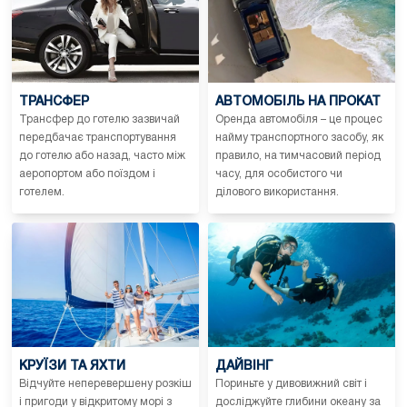
ТРАНСФЕР
АВТОМОБІЛЬ НА ПРОКАТ
Трансфер до готелю зазвичай
Оренда автомобіля – це процес
передбачає транспортування
найму транспортного засобу, як
до готелю або назад, часто між
правило, на тимчасовий період
аеропортом або поїздом і
часу, для особистого чи
готелем.
ділового використання.
КРУЇЗИ ТА ЯХТИ
ДАЙВІНГ
Відчуйте неперевершену розкіш
Пориньте у дивовижний світ і
і пригоди у відкритому морі з
досліджуйте глибини океану за